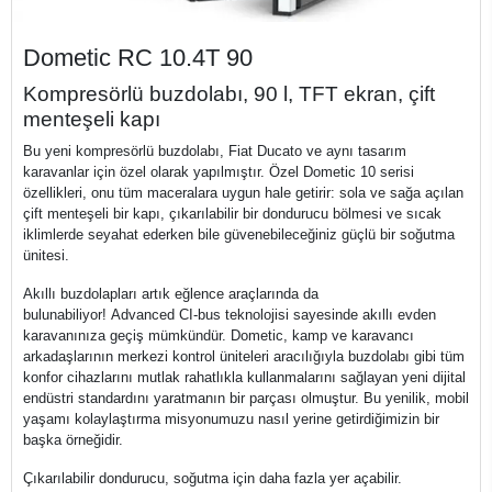
Dometic RC 10.4T 90
Kompresörlü buzdolabı, 90 l, TFT ekran, çift
menteşeli kapı
Bu yeni kompresörlü buzdolabı, Fiat Ducato ve aynı tasarım
karavanlar için özel olarak yapılmıştır.
Özel Dometic 10 serisi
özellikleri, onu tüm maceralara uygun hale getirir: sola ve sağa açılan
çift menteşeli bir kapı, çıkarılabilir bir dondurucu bölmesi ve sıcak
iklimlerde seyahat ederken bile güvenebileceğiniz güçlü bir soğutma
ünitesi.
Akıllı buzdolapları artık eğlence araçlarında da
bulunabiliyor!
Advanced CI-bus teknolojisi sayesinde akıllı evden
karavanınıza geçiş mümkündür.
Dometic, kamp ve karavancı
arkadaşlarının merkezi kontrol üniteleri aracılığıyla buzdolabı gibi tüm
konfor cihazlarını mutlak rahatlıkla kullanmalarını sağlayan yeni dijital
endüstri standardını yaratmanın bir parçası olmuştur.
Bu yenilik, mobil
yaşamı kolaylaştırma misyonumuzu nasıl yerine getirdiğimizin bir
başka örneğidir.
Çıkarılabilir dondurucu, soğutma için daha fazla yer açabilir.