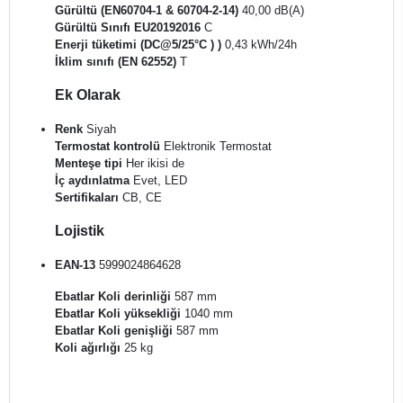
Gürültü (EN60704-1 & 60704-2-14)
40,00 dB(A)
Gürültü Sınıfı EU20192016
C
Enerji tüketimi (DC@5/25°C )
)
0,43 kWh/24h
İklim sınıfı (EN 62552)
T
Ek Olarak
Renk
Siyah
Termostat kontrolü
Elektronik Termostat
Menteşe tipi
Her ikisi de
İç aydınlatma
Evet, LED
Sertifikaları
CB, CE
Lojistik
EAN-13
5999024864628
Ebatlar Koli derinliği
587 mm
Ebatlar Koli yüksekliği
1040 mm
Ebatlar Koli genişliği
587 mm
Koli ağırlığı
25 kg