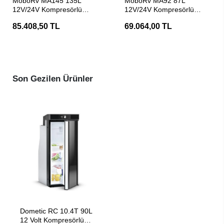
MoboRv MA145 135L
MoboRv MA92 87L
12V/24V Kompresörlü
12V/24V Kompresörlü
Karavan Buzdolabı
Karavan Buzdolabı
85.408,50 TL
69.064,00 TL
Son Gezilen Ürünler
SEPETE EKLE
Dometic RC 10.4T 90L
12 Volt Kompresörlü