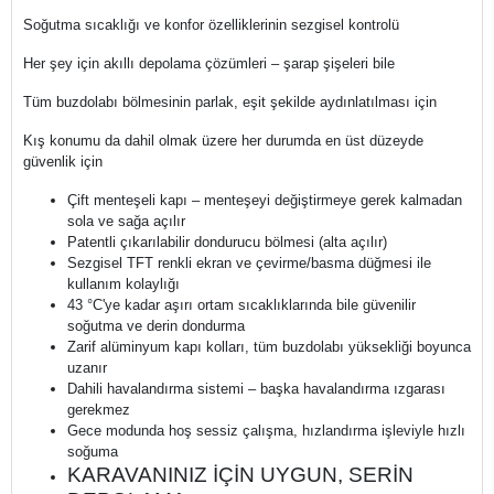
Soğutma sıcaklığı ve konfor özelliklerinin sezgisel kontrolü
Her şey için akıllı depolama çözümleri – şarap şişeleri bile
Tüm buzdolabı bölmesinin parlak, eşit şekilde aydınlatılması için
Kış konumu da dahil olmak üzere her durumda en üst düzeyde
güvenlik için
Çift menteşeli kapı – menteşeyi değiştirmeye gerek kalmadan
sola ve sağa açılır
Patentli çıkarılabilir dondurucu bölmesi (alta açılır)
Sezgisel TFT renkli ekran ve çevirme/basma düğmesi ile
kullanım kolaylığı
43 °C'ye kadar aşırı ortam sıcaklıklarında bile güvenilir
soğutma ve derin dondurma
Zarif alüminyum kapı kolları, tüm buzdolabı yüksekliği boyunca
uzanır
Dahili havalandırma sistemi – başka havalandırma ızgarası
gerekmez
Gece modunda hoş sessiz çalışma, hızlandırma işleviyle hızlı
soğuma
KARAVANINIZ İÇİN UYGUN, SERİN