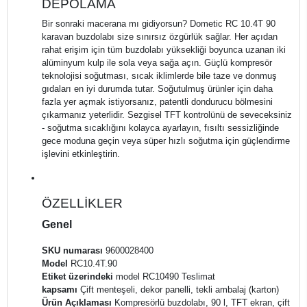
DEPOLAMA
Bir sonraki macerana mı gidiyorsun?
Dometic RC 10.4T 90
karavan buzdolabı size sınırsız özgürlük sağlar.
Her açıdan
rahat erişim için tüm buzdolabı yüksekliği boyunca uzanan iki
alüminyum kulp ile sola veya sağa açın.
Güçlü kompresör
teknolojisi soğutması, sıcak iklimlerde bile taze ve donmuş
gıdaları en iyi durumda tutar.
Soğutulmuş ürünler için daha
fazla yer açmak istiyorsanız, patentli dondurucu bölmesini
çıkarmanız yeterlidir.
Sezgisel TFT kontrolünü de seveceksiniz
- soğutma sıcaklığını kolayca ayarlayın, fısıltı sessizliğinde
gece moduna geçin veya süper hızlı soğutma için güçlendirme
işlevini etkinleştirin.
ÖZELLİKLER
Genel
SKU numarası
9600028400
Model
RC10.4T.90
Etiket üzerindeki
model RC10490 Teslimat
kapsamı
Çift menteşeli, dekor panelli, tekli ambalaj (karton)
Ürün Açıklaması
Kompresörlü buzdolabı, 90 l, TFT ekran, çift