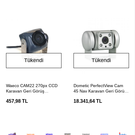
Tükendi
Tükendi
Stokta Yok
Stokta Yok
Waeco CAM22 270px CCD
Dometic PerfectView Cam
Karavan Geri Görüş
45 Nav Karavan Geri Görüş
Kamerası
Kamerası
457,98 TL
18.341,64 TL