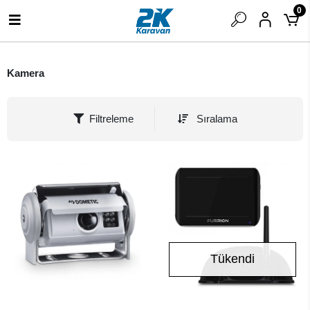
0
Kamera
Filtreleme
Sıralama
Tükendi
SEPETE EKLE
Stokta Yok