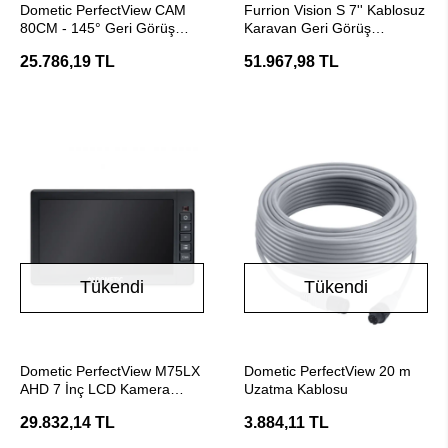
Dometic PerfectView CAM
Furrion Vision S 7'' Kablosuz
80CM - 145° Geri Görüş
Karavan Geri Görüş
Kamerası
Kamerası
25.786,19 TL
51.967,98 TL
Tükendi
Tükendi
Stokta Yok
Stokta Yok
Dometic PerfectView M75LX
Dometic PerfectView 20 m
AHD 7 İnç LCD Kamera
Uzatma Kablosu
Monitörü
29.832,14 TL
3.884,11 TL