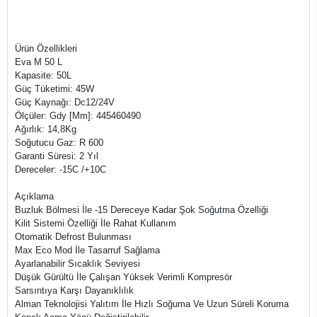
Ürün Özellikleri
Eva M 50 L
Kapasite: 50L
Güç Tüketimi: 45W
Güç Kaynağı: Dc12/24V
Ölçüler: Gdy [Mm]: 445460490
Ağırlık: 14,8Kg
Soğutucu Gaz: R 600
Garanti Süresi: 2 Yıl
Dereceler: -15C /+10C
Açıklama
Buzluk Bölmesi İle -15 Dereceye Kadar Şok Soğutma Özelliği
Kilit Sistemi Özelliği İle Rahat Kullanım
Otomatik Defrost Bulunması
Max Eco Mod İle Tasarruf Sağlama
Ayarlanabilir Sıcaklık Seviyesi
Düşük Gürültü İle Çalışan Yüksek Verimli Kompresör
Sarsıntıya Karşı Dayanıklılık
Alman Teknolojisi Yalıtım İle Hızlı Soğuma Ve Uzun Süreli Koruma