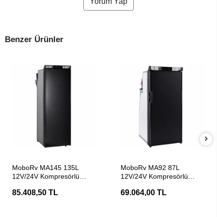
Yorum Yap
Benzer Ürünler
SEPETE EKLE
SEPETE EKLE
MoboRv MA145 135L
MoboRv MA92 87L
12V/24V Kompresörlü
12V/24V Kompresörlü
Karavan Buzdolabı
Karavan Buzdolabı
85.408,50 TL
69.064,00 TL