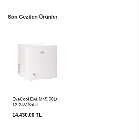
Son Gezilen Ürünler
SEPETE EKLE
EvaCool Eva M45 50Lt
12-24V Sabit
Kompresörlü
14.430,00 TL
MarinKaravan Buzdolabı