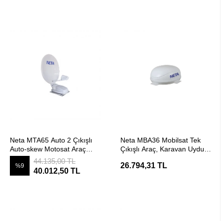
SEPETE EKLE
SEPETE EKLE
Neta MTA65 Auto 2 Çıkışlı
Neta MBA36 Mobilsat Tek
Auto-skew Motosat Araç
Çıkışlı Araç, Karavan Uydu
Karavan Uydu Anten
Anten
44.135,00 TL
26.794,31 TL
%9
40.012,50 TL