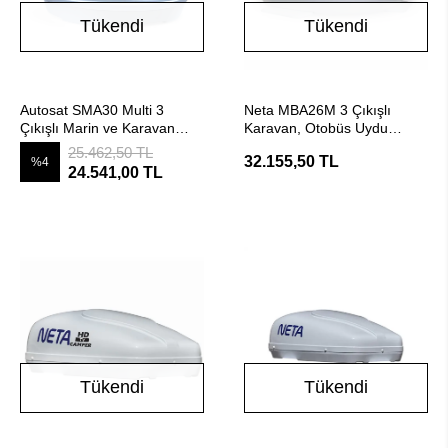
Tükendi
Tükendi
Stokta Yok
Stokta Yok
Autosat SMA30 Multi 3
Neta MBA26M 3 Çıkışlı
Çıkışlı Marin ve Karavan
Karavan, Otobüs Uydu
uyumlu Uydu Anteni
Anteni
25.462,50 TL
32.155,50 TL
%4
24.541,00 TL
Tükendi
Tükendi