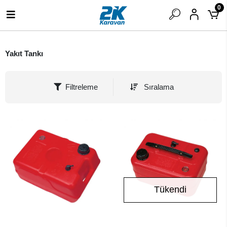
0
Yakıt Tankı
Filtreleme
Sıralama
Tükendi
SEPETE EKLE
Stokta Yok