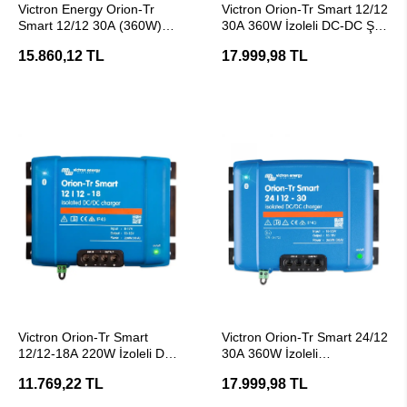
Victron Energy Orion-Tr
Victron Orion-Tr Smart 12/12
Smart 12/12 30A (360W)
30A 360W İzoleli DC-DC Şarj
İzolesiz DC-DC Şarj Cihazı
Cihazı
15.860,12 TL
17.999,98 TL
SEPETE EKLE
SEPETE EKLE
Victron Orion-Tr Smart
Victron Orion-Tr Smart 24/12
12/12-18A 220W İzoleli DC-
30A 360W İzoleli
DC Akü Şarj Cihazı
Alternatörden Akü Şarj
11.769,22 TL
17.999,98 TL
Cihazı