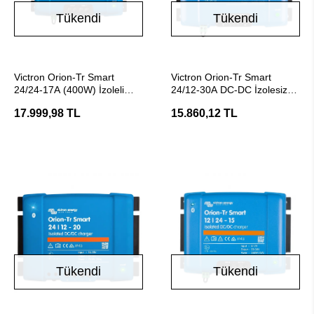
Tükendi
Tükendi
Stokta Yok
Stokta Yok
Victron Orion-Tr Smart
Victron Orion-Tr Smart
24/24-17A (400W) İzoleli
24/12-30A DC-DC İzolesiz
DC-DC Akü Şarj Cihazı
Akü Şarj Cihazı
17.999,98 TL
15.860,12 TL
Tükendi
Tükendi