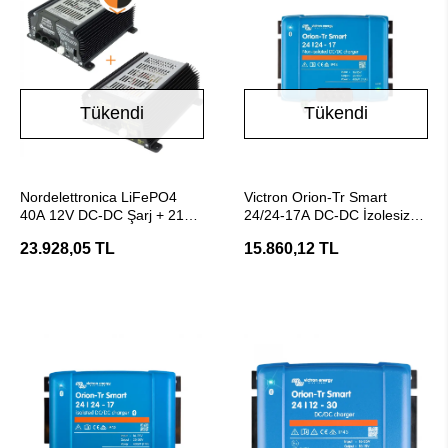
Tükendi
Tükendi
Stokta Yok
Stokta Yok
Nordelettronica LiFePO4
Victron Orion-Tr Smart
40A 12V DC-DC Şarj + 21A
24/24-17A DC-DC İzolesiz
Akü Şarj Cihazı
Akü Şarj Cihazı
23.928,05 TL
15.860,12 TL