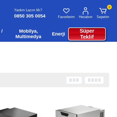
0
Yardım Lazım Mı?
0850 305 0054
Favorilerim
Hesabım
Sepetim
Süper
 /
Mobilya,
Enerji
Multimedya
Teklif