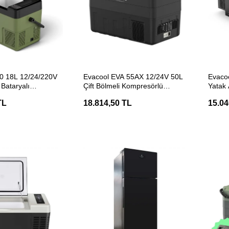
ETE EKLE
SEPETE EKLE
0 18L 12/24/220V
Evacool EVA 55AX 12/24V 50L
Evaco
 Bataryalı
Çift Bölmeli Kompresörlü
Yatak 
Portatif Buzdolabı
Taşınabilir Buzdolabı
Kompr
TL
18.814,50 TL
15.04