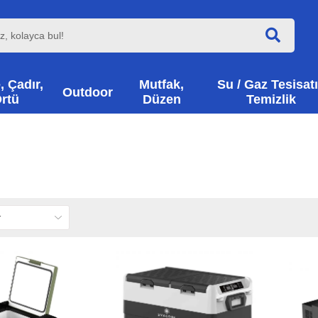
, Çadır,
Mutfak,
Su / Gaz Tesisatı
Outdoor
rtü
Düzen
Temizlik