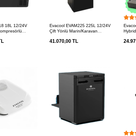
ETE EKLE
SEPETE EKLE
18 18L 12/24V
Evacool EVAM225 225L 12/24V
Evaco
ompresörlü
Çift Yönlü Marin/Karavan
Hybri
uzdolabı
Kompresörlü Buzdolabı
Taşına
TL
41.070,00 TL
24.97