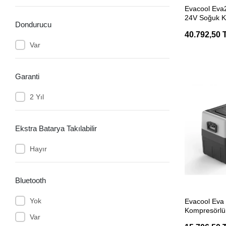
SEP
Evacool Eva
Caraloc
24V Soğuk K
Dondurucu
Kliması
Caratec
40.792,50 
Var
CBE
Colapz
Garanti
Comet
Crespo
2 Yıl
DEFA
Ekstra Batarya Takılabilir
Dekalin
Diğer
Hayır
Dometic
Dometic Outdoor
Bluetooth
Dometic/Kampa
SEP
Yok
Evacool Eva
Dometic/Waeco
Kompresörlü 
Var
Soğutucu
Dorema StarCamp