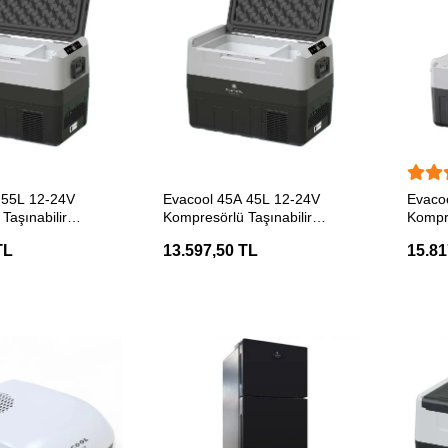
ETE EKLE
SEPETE EKLE
 55L 12-24V
Evacool 45A 45L 12-24V
Evaco
Taşınabilir
Kompresörlü Taşınabilir
Kompre
Soğutucu
Soğut
TL
13.597,50 TL
15.81