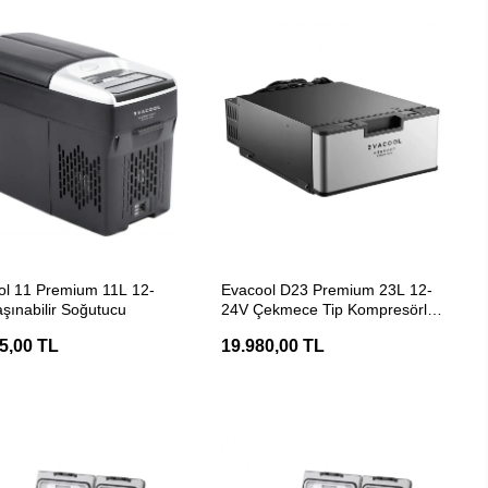
SEPETE EKLE
SEPETE EKLE
ol 11 Premium 11L 12-
Evacool D23 Premium 23L 12-
şınabilir Soğutucu
24V Çekmece Tip Kompresörlü
Buzdolabı
5,00 TL
19.980,00 TL