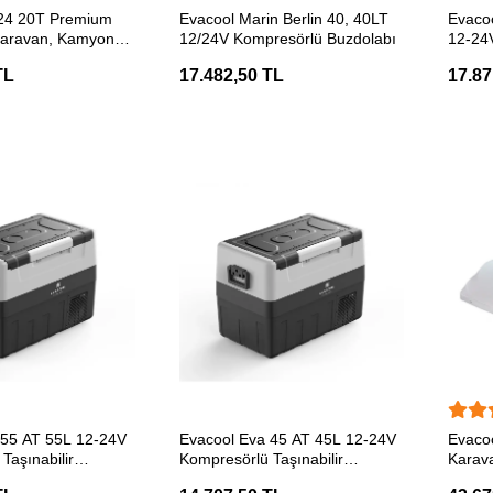
ETE EKLE
SEPETE EKLE
24 20T Premium
Evacool Marin Berlin 40, 40LT
Evaco
aravan, Kamyon
12/24V Kompresörlü Buzdolabı
12-24V
Soğut
TL
17.482,50 TL
17.87
ETE EKLE
SEPETE EKLE
 55 AT 55L 12-24V
Evacool Eva 45 AT 45L 12-24V
Evaco
Taşınabilir
Kompresörlü Taşınabilir
Karav
Soğutucu