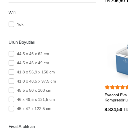
15.706,50 
Eberspacher
Wifi
Einstein
Yok
Electrozirve
Emuk
Ürün Boyutları
Enduro
44,5 x 46 x 62 cm
EpSolar
44,5 x 46 x 49 cm
EUcamp
41,8 x 56,9 x 150 cm
Evacool
41,8 x 48,5 x 97,5 cm
Fantom
45,5 x 50 x 103 cm
Fawo
SEP
Evacool Eva
46 x 49,5 x 131,5 cm
Fiamma
Kompresörlü 
Soğutucu
45 x 47 x 122,5 cm
Fjord
8.824,50 T
Frankana Freiko
Fiyat Aralıkları
Freidola