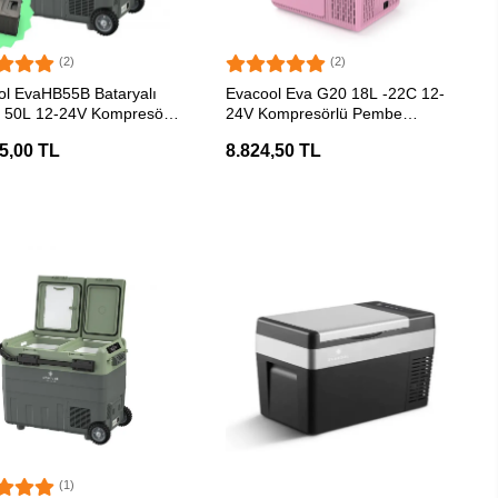
(2)
(2)
SEPETE EKLE
SEPETE EKLE
ol EvaHB55B Bataryalı
Evacool Eva G20 18L -22C 12-
d 50L 12-24V Kompresörlü
24V Kompresörlü Pembe
bilir Soğutucu
Taşınabilir Soğutucu
5,00 TL
8.824,50 TL
(1)