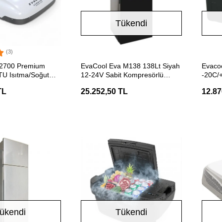
Tükendi
(3)
ETE EKLE
Stokta Yok
A2700 Premium
EvaCool Eva M138 138Lt Siyah
Evaco
U Isıtma/Soğutma
12-24V Sabit Kompresörlü
-20C/
ması
Karavan Buzdolabı
Taşına
TL
25.252,50 TL
12.87
ükendi
Tükendi