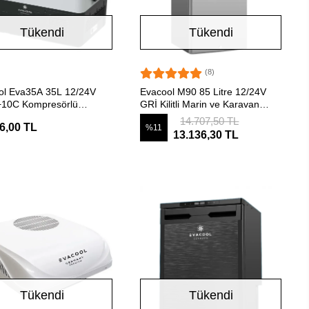
Tükendi
Tükendi
(8)
Stokta Yok
Stokta Yok
ol Eva35A 35L 12/24V
Evacool M90 85 Litre 12/24V
+10C Kompresörlü
GRİ Kilitli Marin ve Karavan
bilir Buzdolabı
Kompresörlü Buzdolabı
14.707,50 TL
6,00 TL
%11
13.136,30 TL
Tükendi
Tükendi