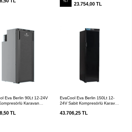
8,50 TL
%7
23.754,00 TL
SEPETE EKLE
SEPETE EKLE
l Eva Berlin 90Lt 12-24V
EvaCool Eva Berlin 150Lt 12-
 Kompresörlü Karavan
24V Sabit Kompresörlü Karavan
labı
Buzdolabı
8,50 TL
43.706,25 TL