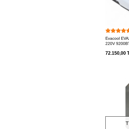
LIRA
Max
Maxxaır
SEP
Meanwell
Evacool EV
220V 9200BT
Mexxsun
Karavan Kli
72.150,00 
Milenco
Mobicool
MoboRv
MPK
Mullinix
Neta
NIFU
Nigu
T
Nordelettronica