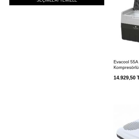
SEÇİMLERİ TEMİZLE
ILSE
indelB
IOVan
Jabsco
Jakon
SEP
Jarup
Evacool 55A
Kompresörlü 
Kampa
Soğutucu
14.929,50 
Kampkaravanmarket
KIJO
Knott
Kus
Lilie
LİNETECH
Lippert