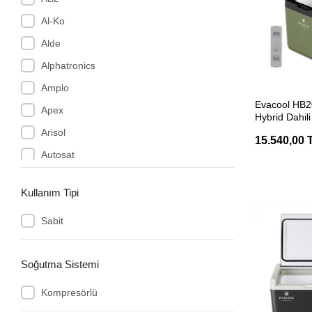
Al-Ko
Alde
Alphatronics
Amplo
SEP
Evacool HB2
Apex
Hybrid Dahili
Kompresörlü 
Arisol
15.540,00 
Autosat
Autoterm
Kullanım Tipi
Axen
Sabit
AYGAZ
B-Fresh
Soğutma Sistemi
Babarvy
Badé
Kompresörlü
Baldacci