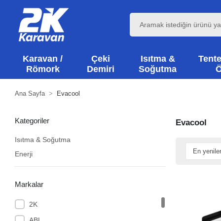
Karavan /
Çeki
Isıtma &
Tente
Römork
Demiri
Soğutma
Ö
Ana Sayfa
Evacool
Kategoriler
Evacool
Isıtma & Soğutma
Enerji
Markalar
2K
ABL