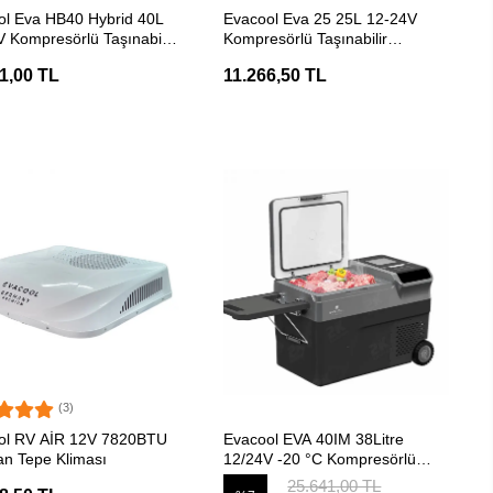
SEPETE EKLE
SEPETE EKLE
ol Eva HB40 Hybrid 40L
Evacool Eva 25 25L 12-24V
 Kompresörlü Taşınabilir
Kompresörlü Taşınabilir
ucu
Soğutucu
1,00 TL
11.266,50 TL
(3)
SEPETE EKLE
SEPETE EKLE
ol RV AİR 12V 7820BTU
Evacool EVA 40IM 38Litre
an Tepe Kliması
12/24V -20 °C Kompresörlü
Taşınabilir Soğutucu
25.641,00 TL