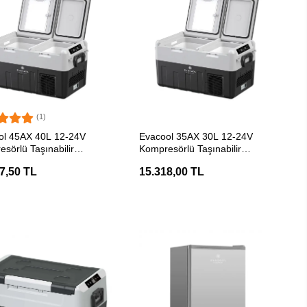
(1)
SEPETE EKLE
SEPETE EKLE
ol 45AX 40L 12-24V
Evacool 35AX 30L 12-24V
sörlü Taşınabilir
Kompresörlü Taşınabilir
ucu
Soğutucu
7,50 TL
15.318,00 TL