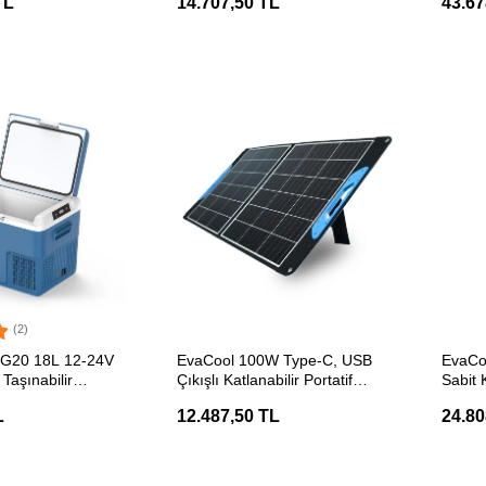
TL
14.707,50 TL
43.67
(2)
ETE EKLE
SEPETE EKLE
 G20 18L 12-24V
EvaCool 100W Type-C, USB
EvaCoo
Taşınabilir
Çıkışlı Katlanabilir Portatif
Sabit
Güneş Paneli
Buzdo
L
12.487,50 TL
24.80