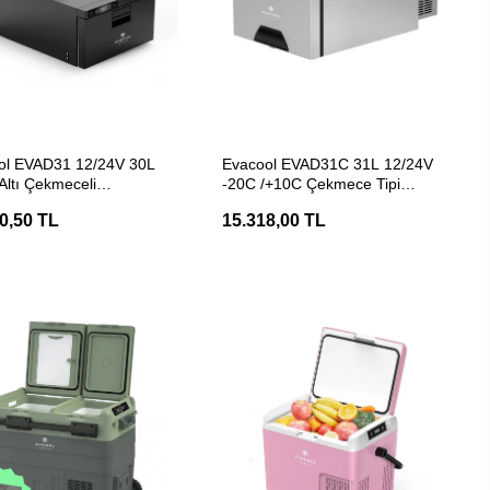
SEPETE EKLE
SEPETE EKLE
ol EVAD31 12/24V 30L
Evacool EVAD31C 31L 12/24V
Altı Çekmeceli
-20C /+10C Çekmece Tipi
esörlü Buzdolabı
Kompresörlü Buzdolabı
0,50 TL
15.318,00 TL