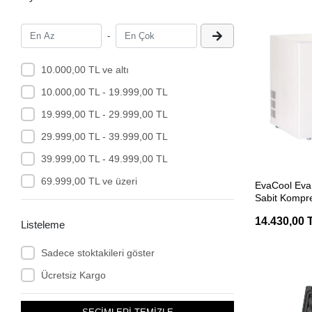
Freiheit
-
Gardena
Garneck
10.000,00 TL ve altı
GCI
10.000,00 TL - 19.999,00 TL
Gimeg
19.999,00 TL - 29.999,00 TL
GOETT
29.999,00 TL - 39.999,00 TL
GOK
39.999,00 TL - 49.999,00 TL
SEP
Haba
69.999,00 TL ve üzeri
EvaCool Eva
Sabit Kompr
HAFELE
MarinKarava
14.430,00 
HAKPOL
Listeleme
Hartal
Sadece stoktakileri göster
Havensis
Ücretsiz Kargo
Hella
HEOSolution