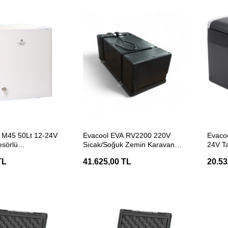
ETE EKLE
SEPETE EKLE
 M45 50Lt 12-24V
Evacool EVA RV2200 220V
Evaco
esörlü
Sıcak/Soğuk Zemin Karavan
24V Ta
n Buzdolabı
Kliması
TL
41.625,00 TL
20.53