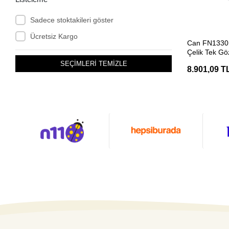
Sadece stoktakileri göster
Ücretsiz Kargo
SEP
Can FN1330 
Çelik Tek G
SEÇİMLERİ TEMİZLE
8.901,09 T