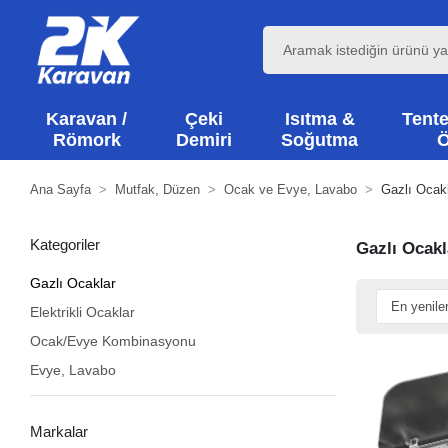
Karavan /
Çeki
Isıtma &
Tente
Römork
Demiri
Soğutma
Ö
Ana Sayfa
Mutfak, Düzen
Ocak ve Evye, Lavabo
Gazlı Ocak
Kategoriler
Gazlı Ocakl
Gazlı Ocaklar
Elektrikli Ocaklar
Ocak/Evye Kombinasyonu
Evye, Lavabo
Markalar