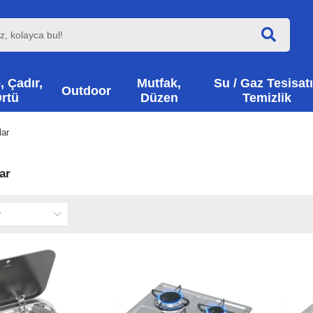
, Çadır,
Mutfak,
Su / Gaz Tesisatı
Outdoor
rtü
Düzen
Temizlik
lar
ar