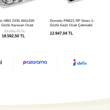
SEPETE EKLE
SEPETE EKLE
ic HBG 2335 460x335
Dometic PI8621 RP Smev 1-
i Gözlü Karavan Ocak
Gözlü Gazlı Ocak Çakmaklı
20.283,70 TL
12.947,04 TL
18.592,50 TL