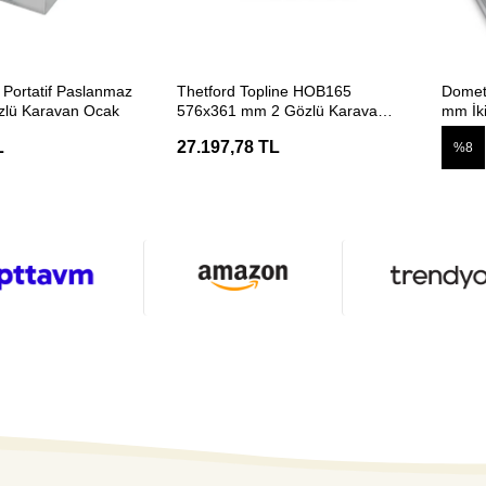
ETE EKLE
SEPETE EKLE
Portatif Paslanmaz
Thetford Topline HOB165
Domet
özlü Karavan Ocak
576x361 mm 2 Gözlü Karavan
mm İk
Ocak
L
27.197,78 TL
%8