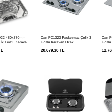
ETE EKLE
SEPETE EKLE
8022 480x370mm
Can PC1323 Paslanmaz Çelik 3
Can P
İki Gözlü Karavan
Gözlü Karavan Ocak
Gözlü
TL
20.679,30 TL
12.76