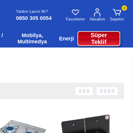
0
Yardım Lazım Mı?
0850 305 0054
Favorilerim
Hesabım
Sepetim
Süper
 /
Mobilya,
Enerji
Multimedya
Teklif