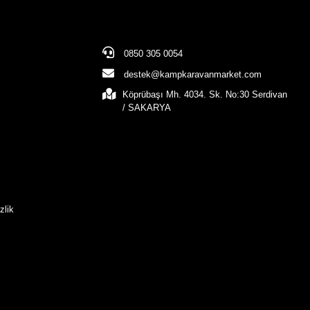
0850 305 0054
destek@kampkaravanmarket.com
Köprübaşı Mh. 4034. Sk. No:30 Serdivan
/ SAKARYA
zlik