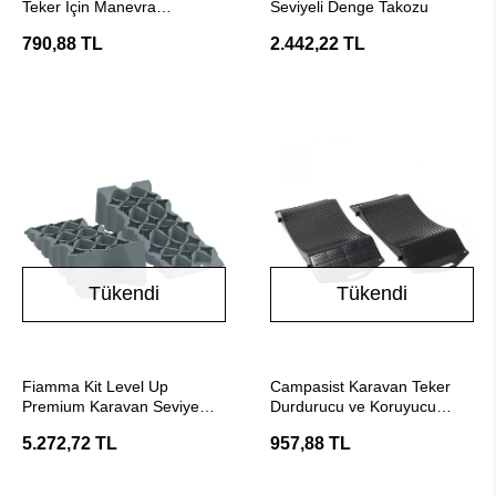
Teker İçin Manevra
Seviyeli Denge Takozu
Tutamağı
790,88 TL
2.442,22 TL
Tükendi
Tükendi
Stokta Yok
Stokta Yok
Fiamma Kit Level Up
Campasist Karavan Teker
Premium Karavan Seviye
Durdurucu ve Koruyucu
Denge Takozu
Takoz
5.272,72 TL
957,88 TL