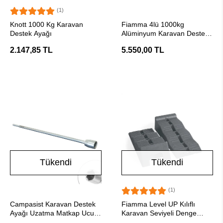
(1)
Stokta Yok
Stokta Yok
Knott 1000 Kg Karavan
Fiamma 4lü 1000kg
Destek Ayağı
Alüminyum Karavan Destek
Sabitleme Kriko
2.147,85 TL
5.550,00 TL
Tükendi
Tükendi
(1)
Stokta Yok
Stokta Yok
Campasist Karavan Destek
Fiamma Level UP Kılıflı
Ayağı Uzatma Matkap Ucu
Karavan Seviyeli Denge
19mm
Takozu