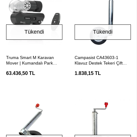
Tükendi
Tükendi
Stokta Yok
Stokta Yok
Truma Smart M Karavan
Campasist CA43603-1
Mover | Kumandalı Park
Klavuz Destek Tekeri Çift
Sistemi (Tek Dingil)
Lastikli
63.436,50 TL
1.838,15 TL