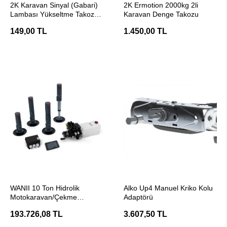
2K Karavan Sinyal (Gabari)
2K Ermotion 2000kg 2li
Lambası Yükseltme Takozu -
Karavan Denge Takozu
1 Adet
149,00 TL
1.450,00 TL
SEPETE EKLE
SEPETE EKLE
WANII 10 Ton Hidrolik
Alko Up4 Manuel Kriko Kolu
Motokaravan/Çekme
Adaptörü
Karavan Dengeleme ve
193.726,08 TL
3.607,50 TL
Terazi Sistemi