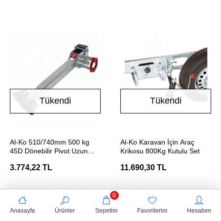
Tükendi
Tükendi
Stokta Yok
Stokta Yok
Al-Ko 510/740mm 500 kg
Al-Ko Karavan İçin Araç
45D Dönebilir Pivot Uzun
Krikosu 800Kg Kutulu Set
Destek Ayağı
3.774,22 TL
11.690,30 TL
0
Anasayfa
Ürünler
Sepetim
Favorilerim
Hesabım