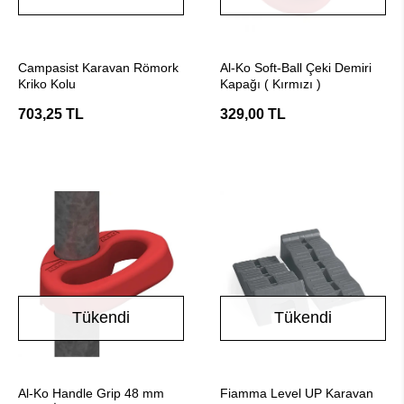
Stokta Yok
Stokta Yok
Campasist Karavan Römork
Al-Ko Soft-Ball Çeki Demiri
Kriko Kolu
Kapağı ( Kırmızı )
703,25 TL
329,00 TL
Tükendi
Tükendi
Stokta Yok
Stokta Yok
Al-Ko Handle Grip 48 mm
Fiamma Level UP Karavan