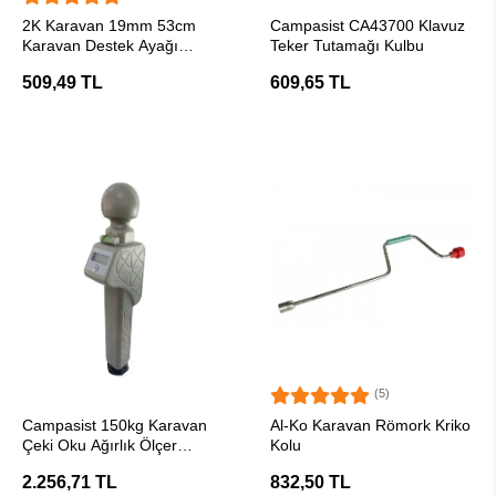
SEPETE EKLE
SEPETE EKLE
2K Karavan 19mm 53cm
Campasist CA43700 Klavuz
Karavan Destek Ayağı
Teker Tutamağı Kulbu
Matkap Ucu
509,49 TL
609,65 TL
(5)
SEPETE EKLE
SEPETE EKLE
Campasist 150kg Karavan
Al-Ko Karavan Römork Kriko
Çeki Oku Ağırlık Ölçer
Kolu
Gösterge
2.256,71 TL
832,50 TL