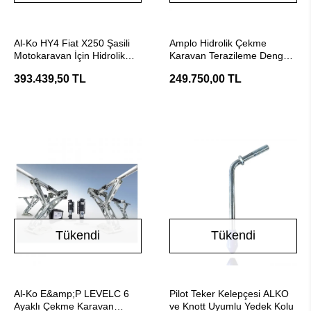
Stokta Yok
Stokta Yok
Al-Ko HY4 Fiat X250 Şasili
Amplo Hidrolik Çekme
Motokaravan İçin Hidrolik
Karavan Terazileme Denge
Set
Sistemi
393.439,50 TL
249.750,00 TL
Tükendi
Tükendi
Stokta Yok
Stokta Yok
Al-Ko E&amp;P LEVELC 6
Pilot Teker Kelepçesi ALKO
Ayaklı Çekme Karavan
ve Knott Uyumlu Yedek Kolu