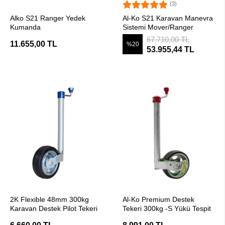
(3)
SEPETE EKLE
SEPETE EKLE
Alko S21 Ranger Yedek
Al-Ko S21 Karavan Manevra
Kumanda
Sistemi Mover/Ranger
67.710,00 TL
11.655,00 TL
%20
53.955,44 TL
SEPETE EKLE
SEPETE EKLE
2K Flexible 48mm 300kg
Al-Ko Premium Destek
Karavan Destek Pilot Tekeri
Tekeri 300kg -S Yükü Tespit