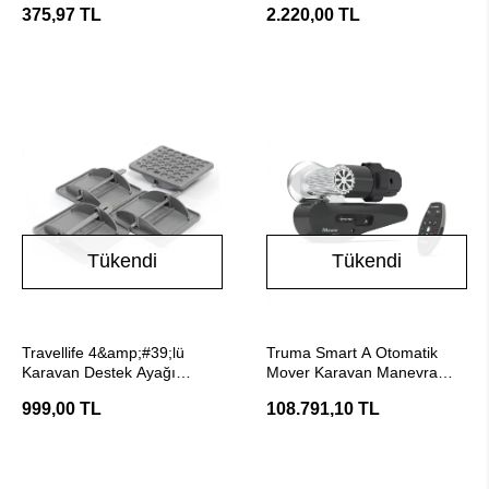
375,97 TL
2.220,00 TL
Tükendi
Tükendi
Stokta Yok
Stokta Yok
Travellife 4&amp;#39;lü
Truma Smart A Otomatik
Karavan Destek Ayağı
Mover Karavan Manevra
Plakası
Sistemi
999,00 TL
108.791,10 TL