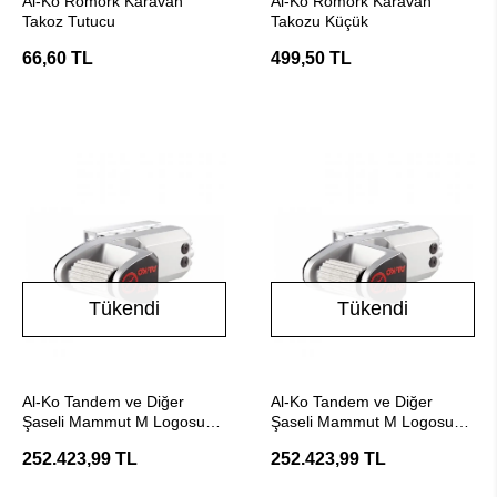
Al-Ko Römork Karavan
Al-Ko Römork Karavan
Takoz Tutucu
Takozu Küçük
66,60 TL
499,50 TL
Tükendi
Tükendi
Stokta Yok
Stokta Yok
Al-Ko Tandem ve Diğer
Al-Ko Tandem ve Diğer
Şaseli Mammut M Logosuz
Şaseli Mammut M Logosuz
Tm420( Çift Dingil Uyumlu )
Tm410 ( Çift Dingil Uyumlu )
252.423,99 TL
252.423,99 TL