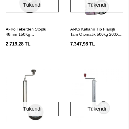
Tükendi
Tükendi
Stokta Yok
Stokta Yok
Al-Ko Tekerden Stoplu
Al-Ko Katlanır Tip Flanşlı
48mm 150Kg
Tam Otomatik 500kg 200X50
Karavan/Römork Destek
Destek Ayağı Tekerleği
2.719,28 TL
7.347,98 TL
Tekerleği
Tükendi
Tükendi