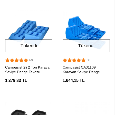
Tükendi
Tükendi
(2)
(1)
Stokta Yok
Stokta Yok
Campasist 2li 2 Ton Karavan
Campasist CA31109
Seviye Denge Takozu
Karavan Seviye Denge
Takozu 9 Parça
1.379,83 TL
1.644,15 TL