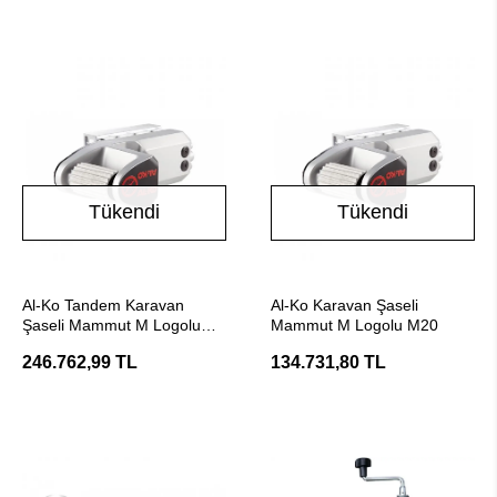
Tükendi
Tükendi
Stokta Yok
Stokta Yok
Al-Ko Tandem Karavan
Al-Ko Karavan Şaseli
Şaseli Mammut M Logolu
Mammut M Logolu M20
Tm400 ( Çift Dingil Uyumlu )
246.762,99 TL
134.731,80 TL