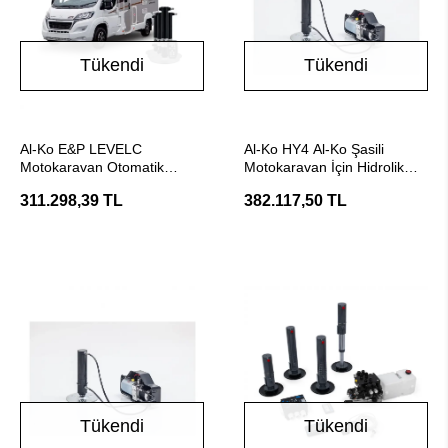
Tükendi
Tükendi
Stokta Yok
Stokta Yok
Al-Ko E&P LEVELC
Al-Ko HY4 Al-Ko Şasili
Motokaravan Otomatik
Motokaravan İçin Hidrolik
Terazileme Sistemi
Set
311.298,39 TL
382.117,50 TL
Tükendi
Tükendi