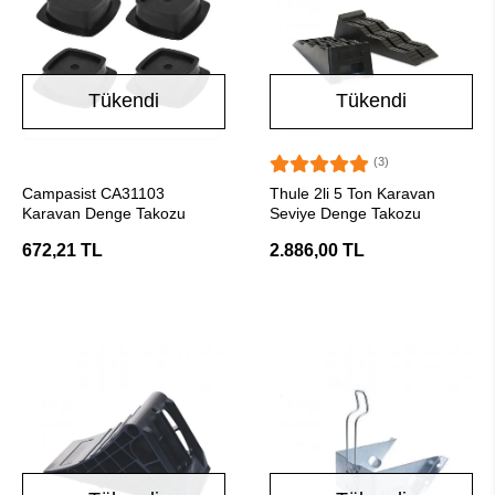
Tükendi
Tükendi
(3)
Stokta Yok
Stokta Yok
Campasist CA31103
Thule 2li 5 Ton Karavan
Karavan Denge Takozu
Seviye Denge Takozu
672,21 TL
2.886,00 TL