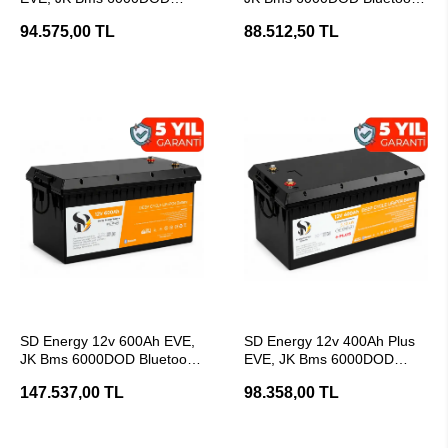
Bluetooth Lifepo4 Lityum
Lifepo4 Lityum Akü
94.575,00 TL
88.512,50 TL
Akü
SEPETE EKLE
SEPETE EKLE
SD Energy 12v 600Ah EVE,
SD Energy 12v 400Ah Plus
JK Bms 6000DOD Bluetooth
EVE, JK Bms 6000DOD
Lifepo4 Lityum Akü
Bluetooth Lifepo4 Lityum
147.537,00 TL
98.358,00 TL
Akü