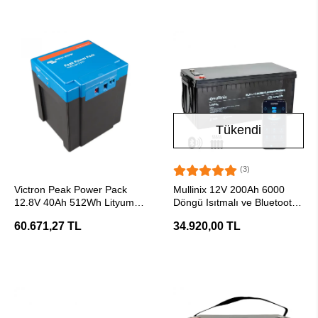
Tükendi
(3)
SEPETE EKLE
Stokta Yok
Victron Peak Power Pack
Mullinix 12V 200Ah 6000
12.8V 40Ah 512Wh Lityum
Döngü Isıtmalı ve Bluetooth
Akü
Lifepo4 Lityum Akü
60.671,27 TL
34.920,00 TL