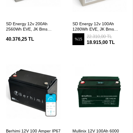
SEPETE EKLE
SEPETE EKLE
SD Energy 12v 200Ah
SD Energy 12v 100Ah
2560Wh EVE, JK Bms
1280Wh EVE, JK Bms
6000DOD Bluetooth Lifepo4
6000DOD Bluetooth Lifepo4
22.310,00 TL
40.376,25 TL
%15
Lityum Akü
Lityum Akü
18.915,00 TL
SEPETE EKLE
SEPETE EKLE
Berhimi 12V 100 Amper IP67
Mullinix 12V 100Ah 6000