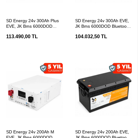
SEPETE EKLE
SEPETE EKLE
SD Energy 24v 300Ah Plus
SD Energy 24v 300Ah EVE,
EVE, JK Bms 6000DOD
JK Bms 6000DOD Bluetooth
Bluetooth Lifepo4 Lityum
Lifepo4 Lityum Akü
113.490,00 TL
104.032,50 TL
Akü
SEPETE EKLE
SEPETE EKLE
SD Energy 24v 200Ah M
SD Energy 24v 200Ah EVE,
EVE, JK Bms 6000DOD
JK Bms 6000DOD Bluetooth