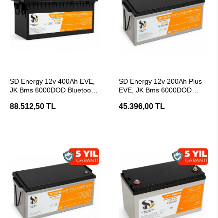
SEPETE EKLE
SEPETE EKLE
SD Energy 12v 400Ah EVE,
SD Energy 12v 200Ah Plus
JK Bms 6000DOD Bluetooth
EVE, JK Bms 6000DOD
Lifepo4 Lityum Akü
Bluetooth Lifepo4 Lityum
88.512,50 TL
45.396,00 TL
Akü