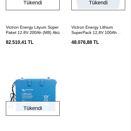
Tükendi
Tükendi
Stokta Yok
Stokta Yok
Victron Energy Lityum Süper
Victron Energy Lithium
Paket 12.8V 200Ah (M8) Akü
SuperPack 12,8V 100Ah
(M8) Yüksek Akım Akü
82.510,41 TL
48.076,88 TL
Tükendi
Stokta Yok