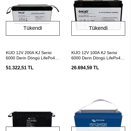
Tükendi
Tükendi
Stokta Yok
Stokta Yok
KIJO 12V 200A KJ Serisi
KIJO 12V 100A KJ Serisi
6000 Derin Döngü LifePo4
6000 Derin Döngü LifePo4
Lityum Akü
Lityum Akü
51.322,51 TL
26.694,59 TL