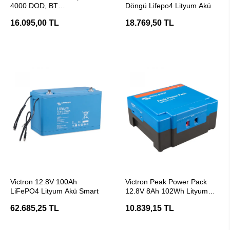
4000 DOD, BT
Döngü Lifepo4 Lityum Akü
Marin/Karavan Lifepo4
16.095,00 TL
18.769,50 TL
Lityum Akü
SEPETE EKLE
SEPETE EKLE
Victron 12.8V 100Ah
Victron Peak Power Pack
LiFePO4 Lityum Akü Smart
12.8V 8Ah 102Wh Lityum
Akü
62.685,25 TL
10.839,15 TL