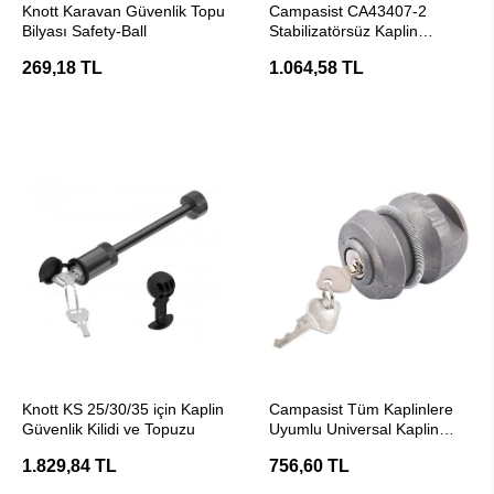
Knott Karavan Güvenlik Topu
Campasist CA43407-2
Bilyası Safety-Ball
Stabilizatörsüz Kaplin
Uyumlu, Güvenlik Kaplin
269,18 TL
1.064,58 TL
Kilidi
SEPETE EKLE
SEPETE EKLE
Knott KS 25/30/35 için Kaplin
Campasist Tüm Kaplinlere
Güvenlik Kilidi ve Topuzu
Uyumlu Universal Kaplin
Güvenlik Kilidi
1.829,84 TL
756,60 TL