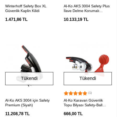
Stokta Yok
Stokta Yok
Winterhoff Safety Box XL
Al-Ko AKS 3004 Safety Plus
Güvenlik Kaplin Kilidi
İlave Delme Korumalı
Stabilizatör Kaplin Kilidi
1.471,86 TL
10.133,19 TL
Tükendi
Tükendi
(1)
Stokta Yok
Stokta Yok
Al-Ko AKS 3004 için Safety
Al-Ko Karavan Güvenlik
Premium (Siyah)
Topu Bilyası Safety-Ball
Kırmızı
11.208,78 TL
666,00 TL