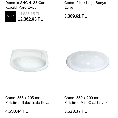
Dometic SNG 4133 Cam
Comet Fiber Köşe Banyo
Kapaklı Kare Eviye
Eviye
14.835,15 TL
3.389,61 TL
%17
12.362,63 TL
SEPETE EKLE
SEPETE EKLE
Comet 385 x 205 mm
Comet 380 x 200 mm
Polistiren Sabunluklu Beyaz
Polistiren Mini Oval Beyaz
Karavan Lavabosu
Karavan Lavabosu
4.558,44 TL
3.623,37 TL