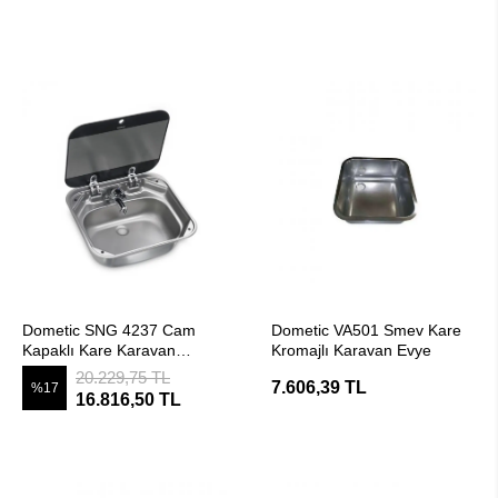
SEPETE EKLE
SEPETE EKLE
Dometic SNG 4237 Cam
Dometic VA501 Smev Kare
Kapaklı Kare Karavan
Kromajlı Karavan Evye
Lavabo/Evye
20.229,75 TL
7.606,39 TL
%17
16.816,50 TL