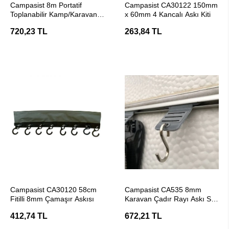
Campasist 8m Portatif
Campasist CA30122 150mm
Toplanabilir Kamp/Karavan
x 60mm 4 Kancalı Askı Kiti
Çamaşır Askı İpi
720,23 TL
263,84 TL
SEPETE EKLE
SEPETE EKLE
Campasist CA30120 58cm
Campasist CA535 8mm
Fitilli 8mm Çamaşır Askısı
Karavan Çadır Rayı Askı Seti
(Multi Konksiyonel / Kancalı)
412,74 TL
672,21 TL