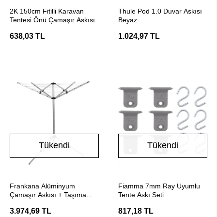
Stokta Yok
Stokta Yok
2K 150cm Fitilli Karavan
Thule Pod 1.0 Duvar Askısı
Tentesi Önü Çamaşır Askısı
Beyaz
638,03 TL
1.024,97 TL
Tükendi
Tükendi
Stokta Yok
Stokta Yok
Frankana Alüminyum
Fiamma 7mm Ray Uyumlu
Çamaşır Askısı + Taşıma
Tente Askı Seti
Çantalı
3.974,69 TL
817,18 TL