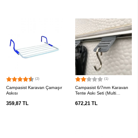
(2)
(1)
SEPETE EKLE
SEPETE EKLE
Campasist Karavan Çamaşır
Campasist 6/7mm Karavan
Askısı
Tente Askı Seti (Multi
Konksiyonel / Kancalı)
359,87 TL
672,21 TL