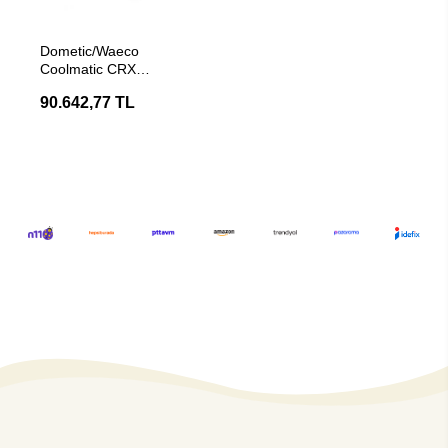
SEPETE EKLE
Dometic/Waeco
Coolmatic CRX
140 140Lt 12V/24V/230V
90.642,77 TL
Marin/Karavan
Buzdolabı