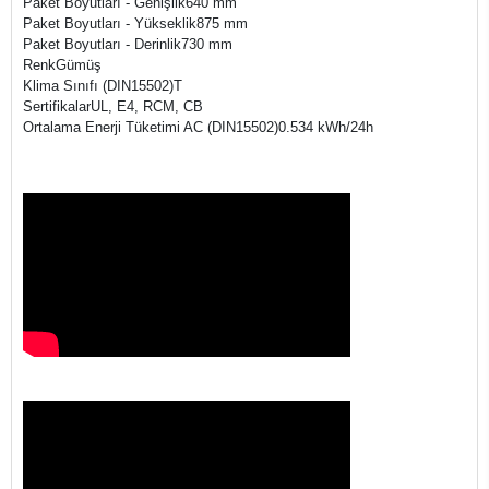
Paket Boyutları - Genişlik640 mm
Paket Boyutları - Yükseklik875 mm
Paket Boyutları - Derinlik730 mm
RenkGümüş
Klima Sınıfı (DIN15502)T
SertifikalarUL, E4, RCM, CB
Ortalama Enerji Tüketimi AC (DIN15502)0.534 kWh/24h