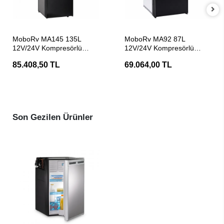
SEPETE EKLE
SEPETE EKLE
MoboRv MA145 135L
MoboRv MA92 87L
12V/24V Kompresörlü
12V/24V Kompresörlü
Karavan Buzdolabı
Karavan Buzdolabı
85.408,50 TL
69.064,00 TL
Son Gezilen Ürünler