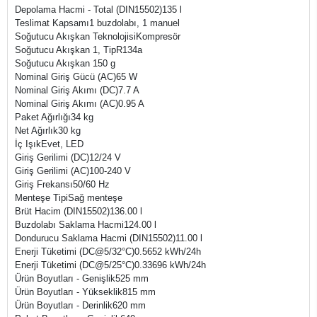
Depolama Hacmi - Total (DIN15502)135 l
Teslimat Kapsamı1 buzdolabı, 1 manuel
Soğutucu Akışkan TeknolojisiKompresör
Soğutucu Akışkan 1, TipR134a
Soğutucu Akışkan 150 g
Nominal Giriş Gücü (AC)65 W
Nominal Giriş Akımı (DC)7.7 A
Nominal Giriş Akımı (AC)0.95 A
Paket Ağırlığı34 kg
Net Ağırlık30 kg
İç IşıkEvet, LED
Giriş Gerilimi (DC)12/24 V
Giriş Gerilimi (AC)100-240 V
Giriş Frekansı50/60 Hz
Menteşe TipiSağ menteşe
Brüt Hacim (DIN15502)136.00 l
Buzdolabı Saklama Hacmi124.00 l
Dondurucu Saklama Hacmi (DIN15502)11.00 l
Enerji Tüketimi (DC@5/32°C)0.5652 kWh/24h
Enerji Tüketimi (DC@5/25°C)0.33696 kWh/24h
Ürün Boyutları - Genişlik525 mm
Ürün Boyutları - Yükseklik815 mm
Ürün Boyutları - Derinlik620 mm