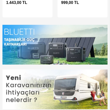
Tuvalet Kimyasalı
780ml Atık Tankı Tuvalet
1.443,00 TL
999,00 TL
Kimyasalı