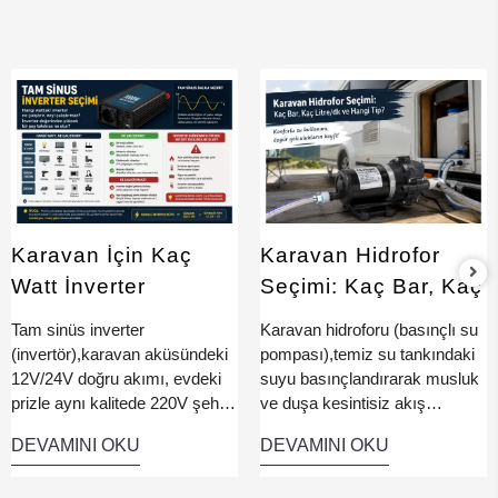
MUHAMMET D.
SAMİ D.
montaj içinde fiyat
uygu ve hızlı
verdi 2k karavan ise
soğutuyor
daha güvenilir ve
50600 tl kampanyada
almıştım. tavsiye
ederim, ranger sız
olmaz
Karavan İçin Kaç
Karavan Hidrofor
Watt İnverter
Seçimi: Kaç Bar, Kaç
Gerekir? Hangi Watt
Litre/dk ve Hangi
Tam sinüs inverter
Karavan hidroforu (basınçlı su
Neyi Çalıştırır?
Tip?
(invertör),karavan aküsündeki
pompası),temiz su tankındaki
12V/24V doğru akımı, evdeki
suyu basınçlandırarak musluk
prizle aynı kalitede 220V şehir
ve duşa kesintisiz akış
cereyanına çeviren cihazdır.
sağlayan cihazdır. Musluğu
DEVAMINI OKU
DEVAMINI OKU
Şebekeyle birebir aynı temiz
açtığınızda otomatik devreye
sinüs dalgası ürettiği için
giren basınç şalteri sayesinde