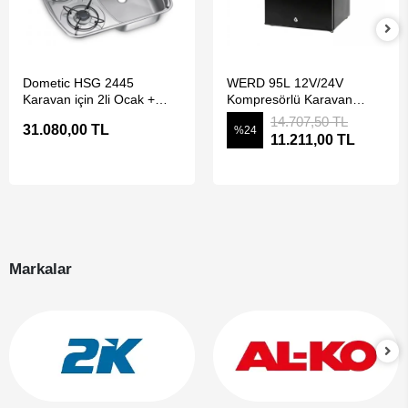
SEPETE EKLE
SEPETE EKLE
Dometic HSG 2445
WERD 95L 12V/24V
Karavan için 2li Ocak +
Kompresörlü Karavan
Lavabo
Buzdolabı - 95 Litre
14.707,50 TL
31.080,00 TL
%24
11.211,00 TL
Markalar