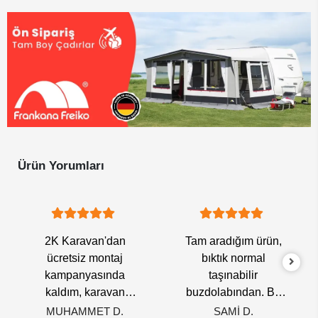
Ürün Yorumları
2K Karavan'dan
Tam aradığım ürün,
ücretsiz montaj
bıktık normal
kampanyasında
taşınabilir
kaldım, karavan
buzdolabından. Bu
aldığım firma 70bin tl
tam teslanın bagajına