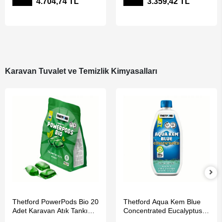
%20
%20
4.704,74 TL
3.359,42 TL
Karavan Tuvalet ve Temizlik Kimyasalları
SEPETE EKLE
SEPETE EKLE
Thetford PowerPods Bio 20
Thetford Aqua Kem Blue
Adet Karavan Atık Tankı
Concentrated Eucalyptus