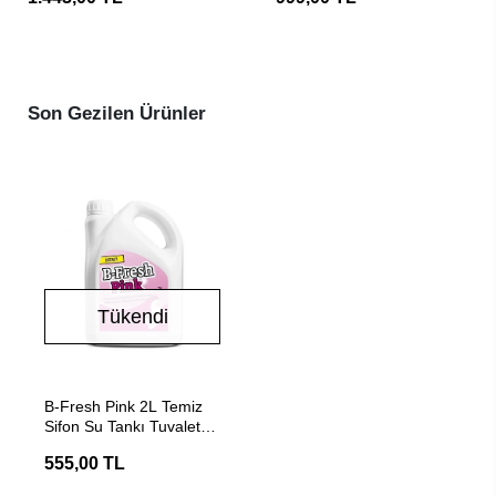
Kimyasalı
Son Gezilen Ürünler
Tükendi
Stokta Yok
B-Fresh Pink 2L Temiz
Sifon Su Tankı Tuvalet
Kimyasalı
555,00 TL