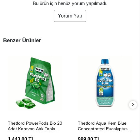
Bu ürün için henüz yorum yapılmadı.
Yorum Yap
Benzer Ürünler
SEPETE EKLE
SEPETE EKLE
Thetford PowerPods Bio 20
Thetford Aqua Kem Blue
Adet Karavan Atık Tankı
Concentrated Eucalyptus
Tuvalet Kimyasalı
780ml Atık Tankı Tuvalet
1.443,00 TL
999,00 TL