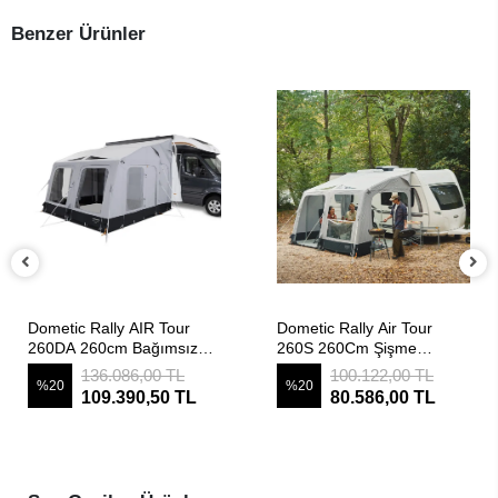
Benzer Ürünler
SEPETE EKLE
SEPETE EKLE
Dometic Rally AIR Tour
Dometic Rally Air Tour
260DA 260cm Bağımsız
260S 260Cm Şişme
Şişme Çekme ve
Karavan Çadırı
136.086,00 TL
100.122,00 TL
%20
%20
MotoKaravan Çadırı (Drive
109.390,50 TL
80.586,00 TL
Away)