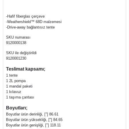
-Hafif fiberglas çerçeve
-Weathershield™ 68D malzemesi
-Drive-away bağlantısız tente
SKU numarası
9120000138
SKU ile değiştirildi
9120001230
Teslimat kapsamı;
1 tente
1 2L pompa
1 mandal paketi
1 kılavuz
1 taşıma çantası
Boyutları;
Boyutlar ürün derinliği, ["] 86.61
Boyutlar ürün yüksekliği, ["] 84.65
Boyutlar ürün genişliği, ["] 118.11