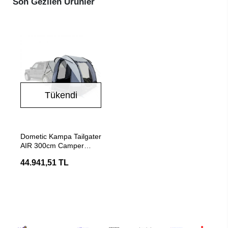
Son Gezilen Ürünler
Tükendi
Stokta Yok
Dometic Kampa Tailgater
AIR 300cm Camper
Şişme Havalı Çadır
44.941,51 TL