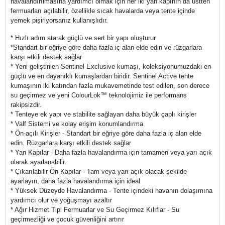
havalandırılmasına yardımcı olmak için her iki yan kapının da üstten
fermuarları açılabilir, özellikle sıcak havalarda veya tente içinde
yemek pişiriyorsanız kullanışlıdır.
* Hızlı adım atarak güçlü ve sert bir yapı oluşturur
*Standart bir eğriye göre daha fazla iç alan elde edin ve rüzgarlara
karşı etkili destek sağlar
* Yeni geliştirilen Sentinel Exclusive kumaşı, koleksiyonumuzdaki en
güçlü ve en dayanıklı kumaşlardan biridir. Sentinel Active tente
kumaşının iki katından fazla mukavemetinde test edilen, son derece
su geçirmez ve yeni ColourLok™ teknolojimiz ile performans
rakipsizdir.
* Tenteye ek yapı ve stabilite sağlayan daha büyük çaplı kirişler
* Valf Sistemi ve kolay erişim konumlandırma
* Ön-açılı Kirişler - Standart bir eğriye göre daha fazla iç alan elde
edin. Rüzgarlara karşı etkili destek sağlar
* Yan Kapılar - Daha fazla havalandırma için tamamen veya yarı açık
olarak ayarlanabilir.
* Çıkarılabilir Ön Kapılar - Tam veya yarı açık olacak şekilde
ayarlayın, daha fazla havalandırma için ideal
* Yüksek Düzeyde Havalandırma - Tente içindeki havanın dolaşımına
yardımcı olur ve yoğuşmayı azaltır
* Ağır Hizmet Tipi Fermuarlar ve Su Geçirmez Kılıflar - Su
geçirmezliği ve çocuk güvenliğini artırır