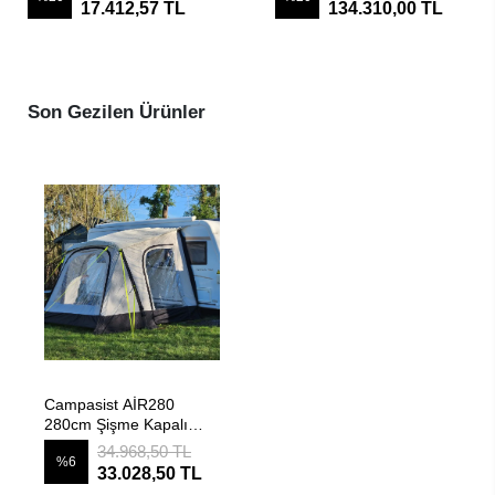
17.412,57 TL
134.310,00 TL
Away)
Son Gezilen Ürünler
SEPETE EKLE
Campasist AİR280
280cm Şişme Kapalı
Karavan Kış Çadırı
34.968,50 TL
%6
33.028,50 TL