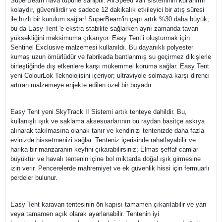
SuperBeam hava tüpüne sahiptir. AirSpeed valf sisteminin kullanımı
kolaydır, güvenilirdir ve sadece 12 dakikalık etkileyici bir atış süresi
ile hızlı bir kurulum sağlar! SuperBeam'in çapı artık %30 daha büyük,
bu da Easy Tent 'e ekstra stabilite sağlarken aynı zamanda tavan
yüksekliğini maksimuma çıkarıyor. Easy Tent’i oluşturmak için
Sentinel Exclusive malzemesi kullanıldı. Bu dayanıklı polyester
kumaş uzun ömürlüdür ve fabrikada bantlanmış su geçirmez dikişlerle
birleştiğinde dış etkenlere karşı mükemmel koruma sağlar. Easy Tent
yeni ColourLok Teknolojisini içeriyor; ultraviyole solmaya karşı direnci
artıran malzemeye enjekte edilen özel bir boyadır.
Easy Tent yeni SkyTrack II Sistemi artık tenteye dahildir. Bu,
kullanışlı ışık ve saklama aksesuarlarının bu raydan basitçe askıya
alınarak takılmasına olanak tanır ve kendinizi tentenizde daha fazla
evinizde hissetmenizi sağlar. Tenteniz içerisinde rahatlayabilir ve
harika bir manzaranın keyfini çıkarabilirsiniz; Elmas şeffaf camlar
büyüktür ve havalı tentenin içine bol miktarda doğal ışık girmesine
izin verir. Pencerelerde mahremiyet ve ek güvenlik hissi için fermuarlı
perdeler bulunur.
Easy Tent karavan tentesinin ön kapısı tamamen çıkarılabilir ve yarı
veya tamamen açık olarak ayarlanabilir. Tentenin iyi