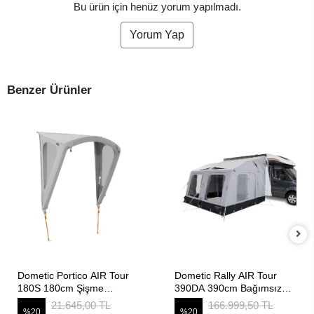
Bu ürün için henüz yorum yapılmadı.
Yorum Yap
Benzer Ürünler
SEPETE EKLE
SEPETE EKLE
Dometic Portico AIR Tour
Dometic Rally AIR Tour
180S 180cm Şişme
390DA 390cm Bağımsız
Karavan Kapı Üstü
Şişme Çekme ve
21.645,00 TL
166.999,50 TL
%20
%20
Kanopisi
MotoKaravan Çadırı (Drive