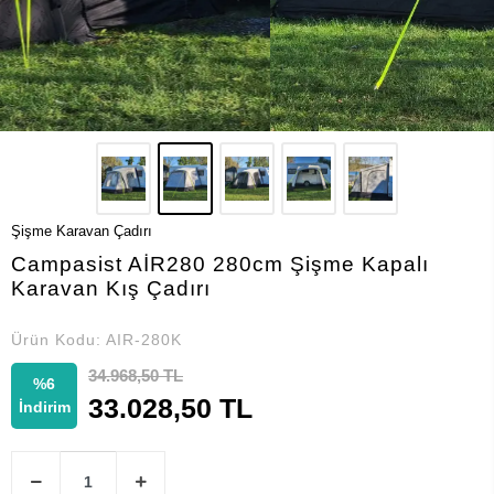
Şişme Karavan Çadırı
Campasist AİR280 280cm Şişme Kapalı
Karavan Kış Çadırı
Ürün Kodu:
AIR-280K
34.968,50 TL
%6
33.028,50 TL
İndirim