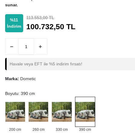
sunar.
113.553,00 TL
%11
100.732,50 TL
İndirim
Havale veya EFT ile %5 indirim fırsatı!
Marka:
Dometic
Boyutu: 390 cm
200 cm
260 cm
330 cm
390 cm