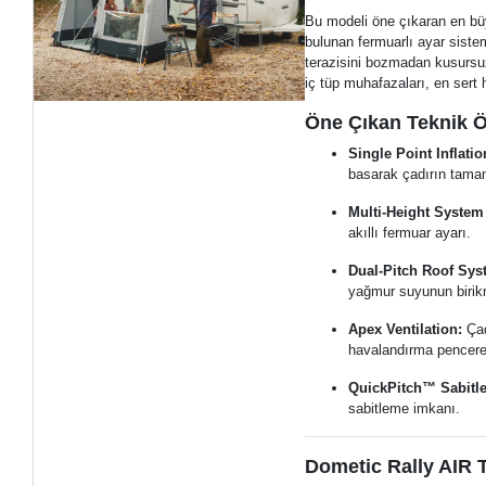
Bu modeli öne çıkaran en bü
bulunan fermuarlı ayar siste
terazisini bozmadan kusursu
iç tüp muhafazaları, en sert
Öne Çıkan Teknik Öz
Single Point Inflati
basarak çadırın tamamı
Multi-Height System 
akıllı fermuar ayarı.
Dual-Pitch Roof Sys
yağmur suyunun birik
Apex Ventilation:
Çad
havalandırma pencerel
QuickPitch™ Sabitle
sabitleme imkanı.
Dometic Rally AIR 