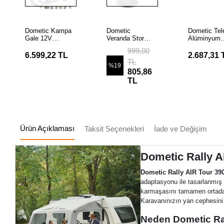
SEPET
Stokta
Stokta
EKLE
Dometic Kampa
Dometic
Dometic Tel
Yok
Yok
Gale 12V
Veranda Storm
Alüminyum
Ayarlanabilir
Footplate Çubuk
Veranda ve
999,00
PSI Elektrikli
Tabanı
Çadır Fırtın
6.599,22 TL
2.687,31 
Pompa
Direği
TL
%19
805,86
TL
Ürün Açıklaması
Taksit Seçenekleri
İade ve Değişim
Dometic Rally A
Dometic Rally AIR Tour 39
adaptasyonu ile tasarlanmış
karmaşasını tamamen ortadan
Karavanınızın yan cephesini 
Neden Dometic Ral