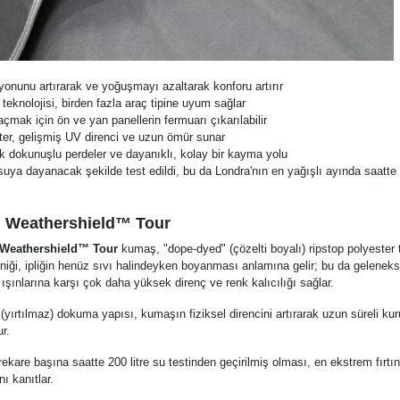
onunu artırarak ve yoğuşmayı azaltarak konforu artırır
 teknolojisi, birden fazla araç tipine uyum sağlar
açmak için ön ve yan panellerin fermuarı çıkarılabilir
ter, gelişmiş UV direnci ve uzun ömür sunar
 dokunuşlu perdeler ve dayanıklı, kolay bir kayma yolu
suya dayanacak şekilde test edildi, bu da Londra'nın en yağışlı ayında saatte
: Weathershield™ Tour
Weathershield™ Tour
kumaş, "dope-dyed" (çözelti boyalı) ripstop polyester 
ekniği, ipliğin henüz sıvı halindeyken boyanması anlamına gelir; bu da gelene
ışınlarına karşı çok daha yüksek direnç ve renk kalıcılığı sağlar.
(yırtılmaz) dokuma yapısı, kumaşın fiziksel direncini artırarak uzun süreli ku
r.
ekare başına saatte 200 litre su testinden geçirilmiş olması, en ekstrem fırtın
ı kanıtlar.