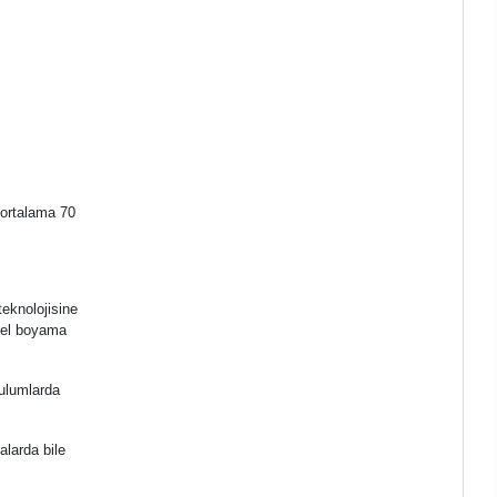
 ortalama 70
teknolojisine
ksel boyama
rulumlarda
alarda bile