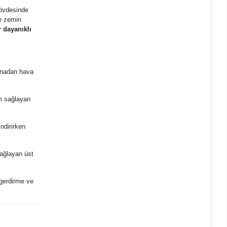
gövdesinde
ne zemin
 dayanıklı
vanadan hava
um sağlayan
ndirirken
sağlayan üst
e gerdirme ve