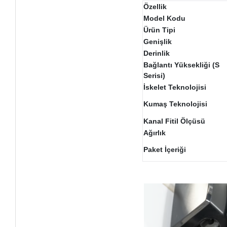
Özellik
Model Kodu
Ürün Tipi
Genişlik
Derinlik
Bağlantı Yüksekliği (S
Serisi)
İskelet Teknolojisi
Kumaş Teknolojisi
Kanal Fitil Ölçüsü
Ağırlık
Paket İçeriği