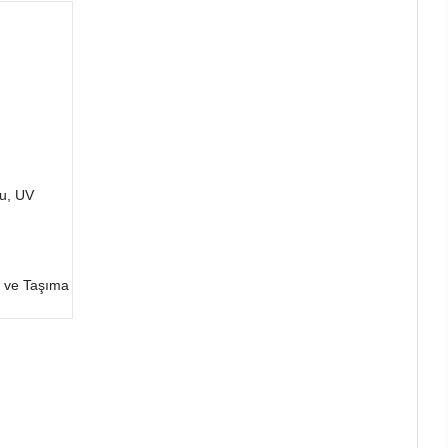
lu, UV
rı ve Taşıma