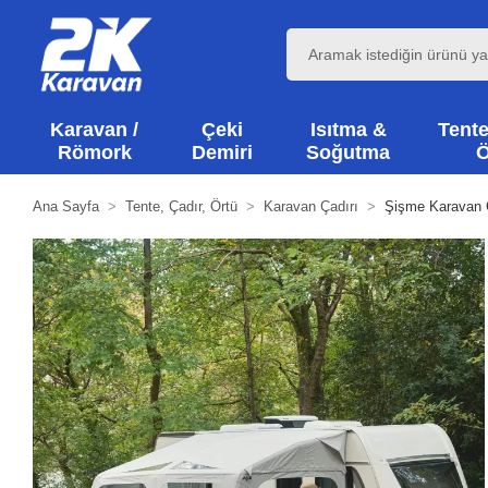
Karavan /
Çeki
Isıtma &
Tente
Römork
Demiri
Soğutma
Ö
Ana Sayfa
Tente, Çadır, Örtü
Karavan Çadırı
Şişme Karavan 