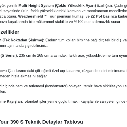
yük yenilik
Multi-Height System (Çoklu Yükseklik Ayarı)
özelliğidir. Çadır 
mi sayesinde ürün, farklı yüksekliklerdeki karavan ve motokaravan modelleri
zca oturur.
Weathershield™ Tour
premium kumaşı ve
22 PSI basınca kadar
 hava koşullarında bile mükemmel stabilite ve %100 su sızdırmazlık sunar.
ellikler
on (Tek Noktadan Şişirme):
Çadırın tüm kolları birbirine bağlıdır; tek bir dış 
nı aynı anda şişirebilirsiniz.
(S Serisi):
235 cm ile 265 cm arasındaki farklı araç yüksekliklerine tam uy
tem:
Çatı kısmındaki çift eğimli özel açı tasarımı, rüzgar direncini minimuma i
meden hızla akmasını sağlar.
ır içinde nem ve terlemeyi (kondansatör) önleyen, temiz hava sirkülasyonu 
eri.
me Kayışları:
Standart ipler yerine güçlü tırnaklı kayışlar ile saniyeler içind
Tour 390 S Teknik Detaylar Tablosu