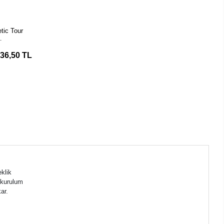
SEPETE
EKLE
tic Tour
ervatory
e
136,50 TL
ramik Ek
Modülü
klik
 kurulum
ar.