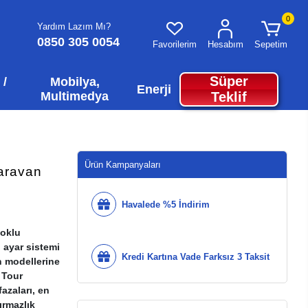
0
Yardım Lazım Mı?
0850 305 0054
Favorilerim
Hesabım
Sepetim
Süper
 /
Mobilya,
Enerji
Multimedya
Teklif
Ürün Kampanyaları
aravan
Havalede %5 İndirim
Çoklu
 ayar sistemi
Kredi Kartına Vade Farksız 3 Taksit
n modellerine
 Tour
azaları, en
ırmazlık