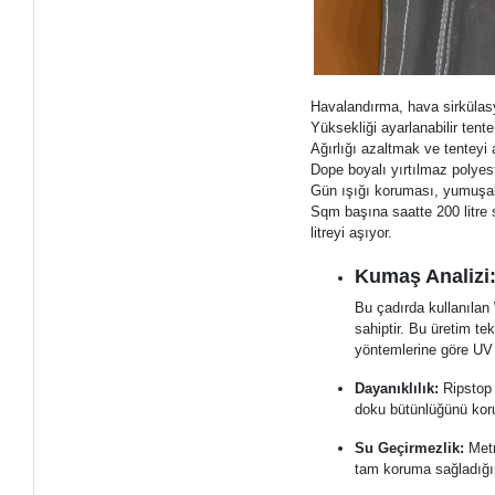
Havalandırma, hava sirkülasy
Yüksekliği ayarlanabilir tente
Ağırlığı azaltmak ve tenteyi 
Dope boyalı yırtılmaz polyes
Gün ışığı koruması, yumuşak
Sqm başına saatte 200 litre 
litreyi aşıyor.
Kumaş Analizi
Bu çadırda kullanılan
sahiptir. Bu üretim t
yöntemlerine göre UV 
Dayanıklılık:
Ripstop 
doku bütünlüğünü koru
Su Geçirmezlik:
Metr
tam koruma sağladığın