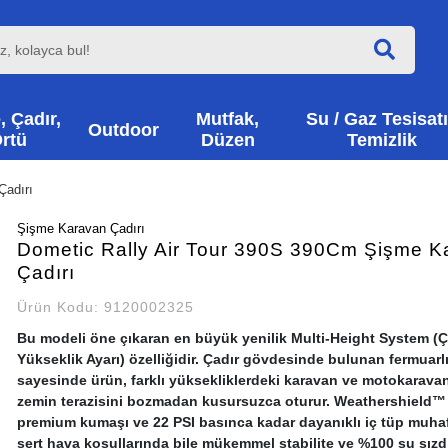
, Çadır,
Mutfak,
Su / Gaz Tesisatı
Outdoor
rtü
Düzen
Temizlik
Çadırı
Şişme Karavan Çadırı
Dometic Rally Air Tour 390S 390Cm Şişme K
Çadırı
Ürün Kodu:
9120002325
Bu modeli öne çıkaran en büyük yenilik Multi-Height System (
Yükseklik Ayarı) özelliğidir. Çadır gövdesinde bulunan fermuarlı
sayesinde ürün, farklı yüksekliklerdeki karavan ve motokarava
zemin terazisini bozmadan kusursuzca oturur. Weathershield™
premium kumaşı ve 22 PSI basınca kadar dayanıklı iç tüp muhaf
sert hava koşullarında bile mükemmel stabilite ve %100 su sızd