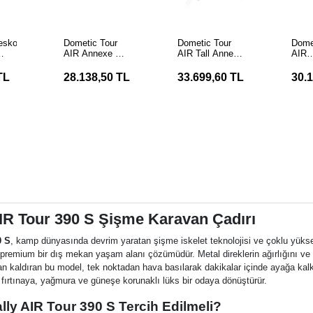
E
SEPETE
SEPETE
EKLE
EKLE
eskopik
Dometic Tour
Dometic Tour
Dome
AIR Annexe Ek
AIR Tall Annexe
AIR
Oda Modülü
Şişme Yüksek
Cons
a
Ek Oda Modülü
Şişm
TL
28.138,50 TL
33.699,60 TL
30.
Pano
Oda 
IR Tour 390 S Şişme Karavan Çadırı
0 S
, kamp dünyasında devrim yaratan şişme iskelet teknolojisi ve çoklu yükse
 premium bir dış mekan yaşam alanı çözümüdür. Metal direklerin ağırlığını ve
 kaldıran bu model, tek noktadan hava basılarak dakikalar içinde ayağa kalk
fırtınaya, yağmura ve güneşe korunaklı lüks bir odaya dönüştürür.
ly AIR Tour 390 S Tercih Edilmeli?