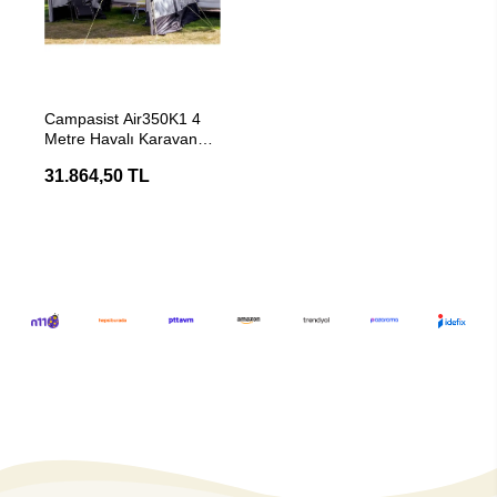
SEPETE EKLE
Campasist Air350K1 4
Metre Havalı Karavan
Çadırı - Şişme Kış
31.864,50 TL
Bahçesi