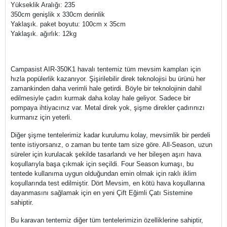
Yükseklik Aralığı: 235
350cm genişlik x 330cm derinlik
Yaklaşık. paket boyutu: 100cm x 35cm
Yaklaşık. ağırlık: 12kg
Campasist AIR-350K1 havalı tentemiz tüm mevsim kampları için
hızla popülerlik kazanıyor. Şişirilebilir direk teknolojisi bu ürünü her
zamankinden daha verimli hale getirdi. Böyle bir teknolojinin dahil
edilmesiyle çadırı kurmak daha kolay hale geliyor. Sadece bir
pompaya ihtiyacınız var. Metal direk yok, şişme direkler çadırınızı
kurmanız için yeterli.
Diğer şişme tentelerimiz kadar kurulumu kolay, mevsimlik bir perdeli
tente istiyorsanız, o zaman bu tente tam size göre. All-Season, uzun
süreler için kurulacak şekilde tasarlandı ve her bileşen aşırı hava
koşullarıyla başa çıkmak için seçildi. Four Season kumaşı, bu
tentede kullanıma uygun olduğundan emin olmak için raklı iklim
koşullarında test edilmiştir. Dört Mevsim, en kötü hava koşullarına
dayanmasını sağlamak için en yeni Çift Eğimli Çatı Sistemine
sahiptir.
Bu karavan tentemiz diğer tüm tentelerimizin özelliklerine sahiptir,