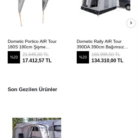
SEPETE EKLE
SEPETE EKLE
Dometic Portico AIR Tour
Dometic Rally AIR Tour
180S 180cm Şişme
390DA 390cm Bağımsız
Karavan Kapı Üstü
Şişme Çekme ve
21.645,00 TL
166.999,50 TL
%20
%20
Kanopisi
MotoKaravan Çadırı (Drive
17.412,57 TL
134.310,00 TL
Away)
Son Gezilen Ürünler