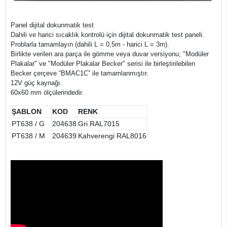
Panel dijital dokunmatik test
Dahili ve harici sıcaklık kontrolü için dijital dokunmatik test paneli.
Problarla tamamlayın (dahili L = 0,5m - harici L = 3m).
Birlikte verilen ara parça ile gömme veya duvar versiyonu; "Modüler
Plakalar" ve "Modüler Plakalar Becker" serisi ile birleştirilebilen
Becker çerçeve “BMAC1C” ile tamamlanmıştır.
12V güç kaynağı.
60x60 mm ölçülerindedir.
ŞABLON
KOD
RENK
PT638 / G
204638
Gri RAL7015
PT638 / M
204639
Kahverengi RAL8016