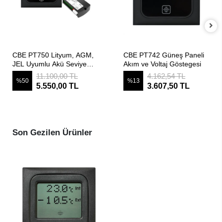
SEPETE EKLE
SEPETE EKLE
CBE PT750 Lityum, AGM,
CBE PT742 Güneş Paneli
JEL Uyumlu Akü Seviye
Akım ve Voltaj Göstegesi
Göstergesi
11.100,00 TL
4.162,54 TL
%50
%13
5.550,00 TL
3.607,50 TL
Son Gezilen Ürünler