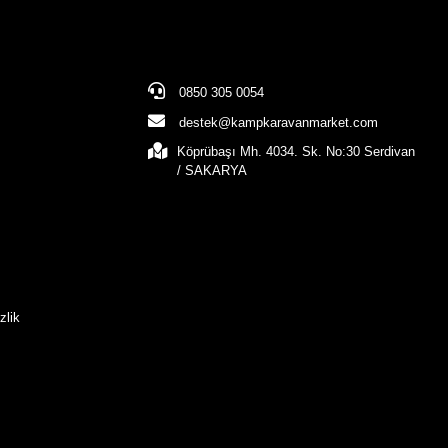
0850 305 0054
destek@kampkaravanmarket.com
Köprübaşı Mh. 4034. Sk. No:30 Serdivan
/ SAKARYA
zlik