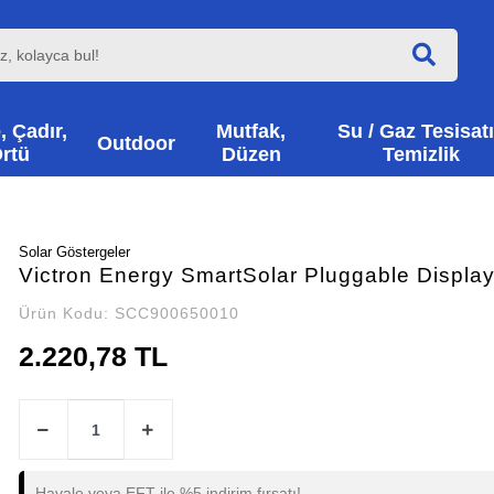
, Çadır,
Mutfak,
Su / Gaz Tesisatı
Outdoor
rtü
Düzen
Temizlik
Solar Göstergeler
Victron Energy SmartSolar Pluggable Displa
Ürün Kodu:
SCC900650010
2.220,78 TL
Havale veya EFT ile %5 indirim fırsatı!