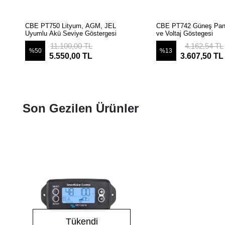
SEPETE EKLE
SEPETE EK
CBE PT750 Lityum, AGM, JEL
CBE PT742 Güneş Pan
Uyumlu Akü Seviye Göstergesi
ve Voltaj Göstegesi
11.100,00 TL
4.162,54 TL
%50
%13
5.550,00 TL
3.607,50 TL
Son Gezilen Ürünler
Tükendi