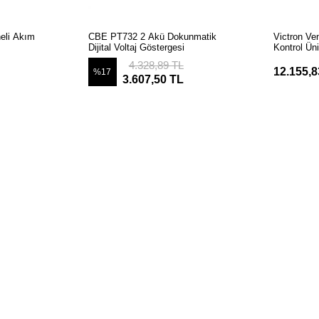
LE
SEPETE EKLE
S
eli Akım
CBE PT732 2 Akü Dokunmatik
Victron V
Dijital Voltaj Göstergesi
Kontrol Üni
4.328,89 TL
12.155,8
%17
3.607,50 TL