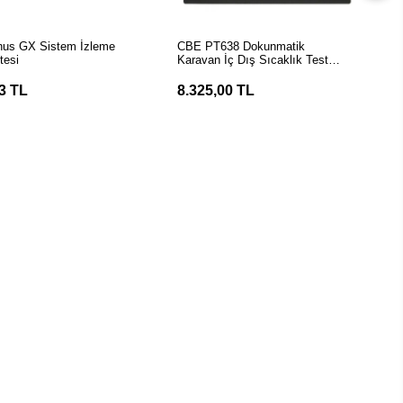
EPETE EKLE
SEPETE EKLE
enus GX Sistem İzleme
CBE PT638 Dokunmatik
tesi
Karavan İç Dış Sıcaklık Test
Paneli
3 TL
8.325,00 TL