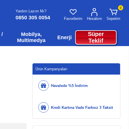
0
Yardım Lazım Mı?
0850 305 0054
Favorilerim
Hesabım
Sepetim
Süper
 /
Mobilya,
Enerji
Multimedya
Teklif
Ürün Kampanyaları
y
Havalede %5 İndirim
Kredi Kartına Vade Farksız 3 Taksit