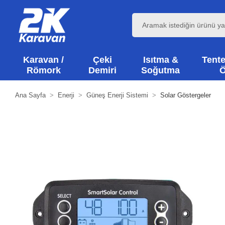
Karavan /
Çeki
Isıtma &
Tente
Römork
Demiri
Soğutma
Ö
Ana Sayfa
Enerji
Güneş Enerji Sistemi
Solar Göstergeler