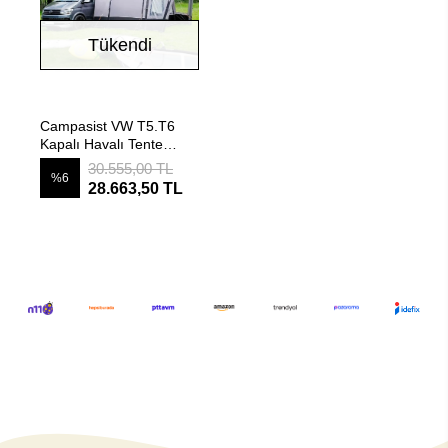
Tükendi
Stokta Yok
Campasist VW T5.T6
Kapalı Havalı Tente
Çadır 400x300x210
30.555,00 TL
%6
28.663,50 TL