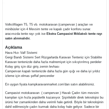
VolksWagen T5, T5 vb. motokaravan (campervan ) araçları ve
minibüsler için 4 Mevsim tente ve kapalı çadır konforu sunar.
aracınızda tente rayı yok ise
Ekstra Campasist Mıklatıslı tente rayı
satın alınmalıdır.
Açıklama
Hava Hızı Valf Sistemi
Gergi Bandı Sistemi Sert Rüzgarlarda Karavan Tenteniz için Stabilite
Karavan tentenizde daha fazla mahremiyet için sıkıştırılmış perdeler
Kolay giriş için düz giriş zemin levhası
Campervan kapalı tentenizde daha fazla gün ışığı ve daha iyi yıldız
izleme için elmas şeffaf pencereler
En uygun fiyata kampkaravanmarket.com'dan satın alabilirsiniz.
Campasist motokaravan ( campervan ) Havalı Çadırı tüm mevsim
kampları için hızla popülerlik kazanıyor. Şişirilebilir direk teknolojisi bu
ürünü her zamankinden daha verimli hale getirdi. Böyle bir teknolojinin
dahil edilmesiyle çadırı kurmak daha kolay hale geliyor. Sadece bir