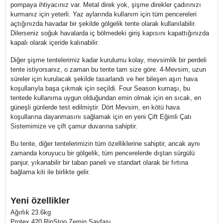
pompaya ihtiyacınız var. Metal direk yok, şişme direkler çadırınızı
kurmanız için yeterli. Yaz aylarında kullanım için tüm pencereleri
açtığınızda havadar bir şekilde gölgelik tente olarak kullanılabilir.
Dilerseniz soğuk havalarda iç bölmedeki giriş kapısını kapattığınızda
kapalı olarak içeride kalınabilir.
Diğer şişme tentelerimiz kadar kurulumu kolay, mevsimlik bir perdeli
tente istiyorsanız, o zaman bu tente tam size göre. 4-Mevsim, uzun
süreler için kurulacak şekilde tasarlandı ve her bileşen aşırı hava
koşullarıyla başa çıkmak için seçildi. Four Season kumaşı, bu
tentede kullanıma uygun olduğundan emin olmak için en sıcak, en
güneşli günlerde test edilmiştir. Dört Mevsim, en kötü hava
koşullarına dayanmasını sağlamak için en yeni Çift Eğimli Çatı
Sistemimize ve çift çamur duvarına sahiptir.
Bu tente, diğer tentelerimizin tüm özelliklerine sahiptir, ancak aynı
zamanda koruyucu bir gölgelik, tüm pencerelerde dıştan sürgülü
panjur, yıkanabilir bir taban paneli ve standart olarak bir fırtına
bağlama kiti ile birlikte gelir.
Yeni özellikler
Ağırlık 23.6kg
Protex 420 RipStop Zemin Sayfası