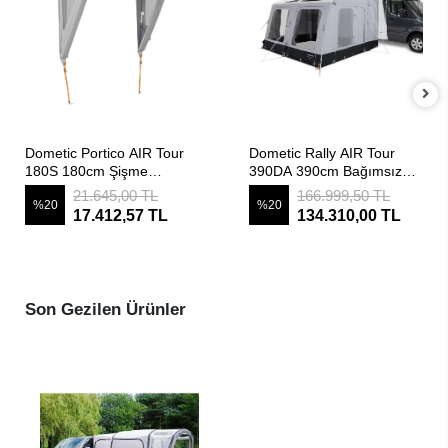
SEPETE EKLE
SEPETE EKLE
Dometic Portico AIR Tour
Dometic Rally AIR Tour
180S 180cm Şişme
390DA 390cm Bağımsız
Karavan Kapı Üstü
Şişme Çekme ve
21.645,00 TL
166.999,50 TL
%20
%20
Kanopisi
MotoKaravan Çadırı (Drive
17.412,57 TL
134.310,00 TL
Away)
Son Gezilen Ürünler