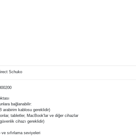
irect Schuko
1800200
oktası
nlara bağlanabilir:
B arabirim kablosu gereklidir)
fonlar, tabletler, MacBook'lar ve diğer cihazlar
üvenlik cihazı gereklidir)
p ve sıfırlama seviyeleri