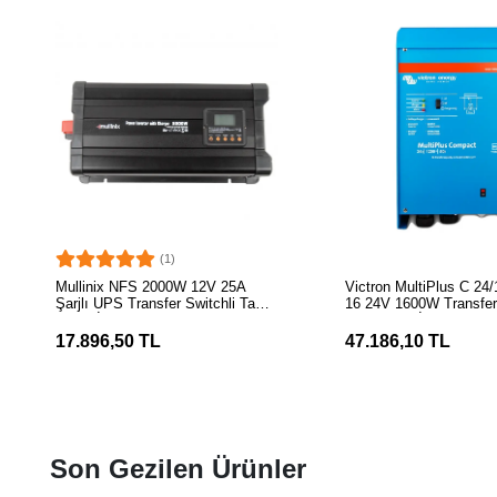
(1)
SEPETE EKLE
SEPETE EK
Mullinix NFS 2000W 12V 25A
Victron MultiPlus C 24/
Şarjlı UPS Transfer Switchli Tam
16 24V 1600W Transferli
Sinüs İnvertör
Tam Sinüs İnvertör
17.896,50 TL
47.186,10 TL
Son Gezilen Ürünler