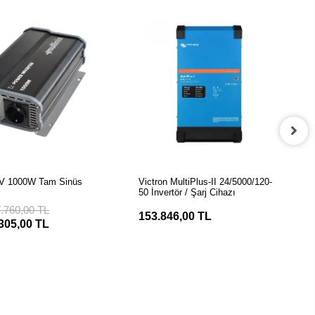
EPETE EKLE
SEPETE EKLE
12V 1000W Tam Sinüs
Victron MultiPlus-II 24/5000/120-
50 İnvertör / Şarj Cihazı
7.760,00 TL
153.846,00 TL
305,00 TL