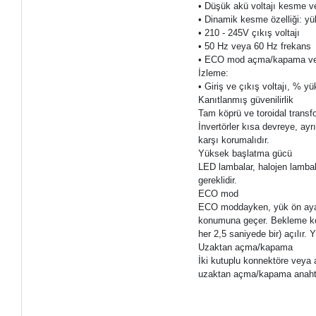
• Düşük akü voltajı kesme v
• Dinamik kesme özelliği: y
• 210 - 245V çıkış voltajı
• 50 Hz veya 60 Hz frekans
• ECO mod açma/kapama ve
İzleme:
• Giriş ve çıkış voltajı, % y
Kanıtlanmış güvenilirlik
Tam köprü ve toroidal transfor
İnvertörler kısa devreye, ay
karşı korumalıdır.
Yüksek başlatma gücü
LED lambalar, halojen lambala
gereklidir.
ECO mod
ECO moddayken, yük ön ayarl
konumuna geçer. Bekleme konu
her 2,5 saniyede bir) açılır. 
Uzaktan açma/kapama
İki kutuplu konnektöre veya a
uzaktan açma/kapama anahtar