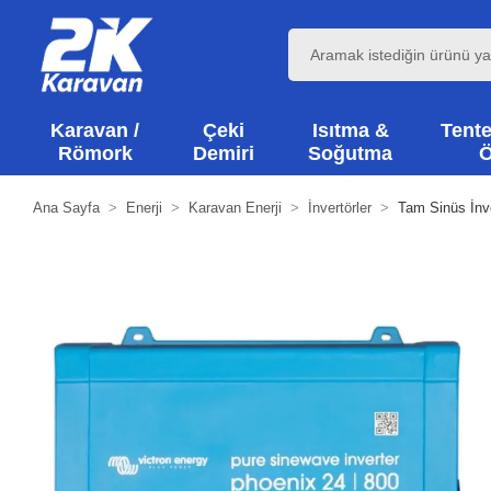
Karavan /
Çeki
Isıtma &
Tente
Römork
Demiri
Soğutma
Ö
Ana Sayfa
Enerji
Karavan Enerji
İnvertörler
Tam Sinüs İnv