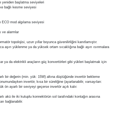
e yeniden başlatma seviyeleri
üke bağlı kesme seviyesi
 ECO mod algılama seviyesi
ük ve alarmlar
matör topolojisi, uzun yıllar boyunca güvenilirliğini kanıtlamıştır.
rıca aşırı yüklenme ya da yüksek ortam sıcaklığına bağlı aşırı ısınmalara
r ya da elektrikli araçların güç konvertörleri gibi yükleri başlatmak için
ı bir değerin (min. yük: 15W) altına düştüğünde invertör bekleme
mundayken invertör, kısa bir süreliğine (ayarlanabilir, varsayılan:
Yük ön ayarlı bir seviyeyi geçerse invertör açık kalır.
rtı akü ile iki kutuplu konnektörün sol tarafındaki kontağın arasına
ı bağlanabilir.