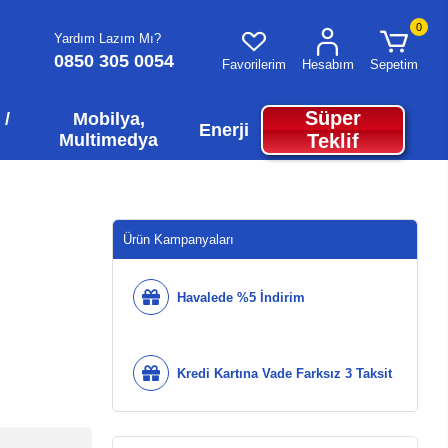
0
Yardım Lazım Mı?
0850 305 0054
Favorilerim
Hesabım
Sepetim
Süper
 /
Mobilya,
Enerji
Multimedya
Teklif
Ürün Kampanyaları
Havalede %5 İndirim
Kredi Kartına Vade Farksız 3 Taksit