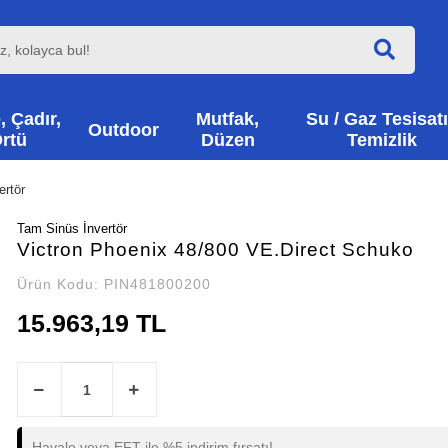
, Çadır,
Mutfak,
Su / Gaz Tesisatı
Outdoor
rtü
Düzen
Temizlik
ertör
Tam Sinüs İnvertör
Victron Phoenix 48/800 VE.Direct Schuko
Ürün Kodu:
PIN481800200
15.963,19 TL
Havale veya EFT ile %5 indirim fırsatı!