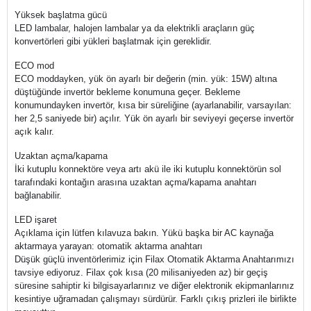
Yüksek başlatma gücü
LED lambalar, halojen lambalar ya da elektrikli araçların güç
konvertörleri gibi yükleri başlatmak için gereklidir.
ECO mod
ECO moddayken, yük ön ayarlı bir değerin (min. yük: 15W) altına
düştüğünde invertör bekleme konumuna geçer. Bekleme
konumundayken invertör, kısa bir süreliğine (ayarlanabilir, varsayılan:
her 2,5 saniyede bir) açılır. Yük ön ayarlı bir seviyeyi geçerse invertör
açık kalır.
Uzaktan açma/kapama
İki kutuplu konnektöre veya artı akü ile iki kutuplu konnektörün sol
tarafındaki kontağın arasına uzaktan açma/kapama anahtarı
bağlanabilir.
LED işaret
Açıklama için lütfen kılavuza bakın. Yükü başka bir AC kaynağa
aktarmaya yarayan: otomatik aktarma anahtarı
Düşük güçlü inventörlerimiz için Filax Otomatik Aktarma Anahtarımızı
tavsiye ediyoruz. Filax çok kısa (20 milisaniyeden az) bir geçiş
süresine sahiptir ki bilgisayarlarınız ve diğer elektronik ekipmanlarınız
kesintiye uğramadan çalışmayı sürdürür. Farklı çıkış prizleri ile birlikte