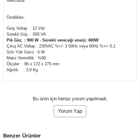
mevcuttur.
Özellikler;
Giriş Voltajı : 12 Vdc
Sürekli Güç : 500 VA
Pik Güç : 900 W - Sürekli vereceği enerji: 400W
Çıkış AC Voltajı : 230VAC %+/- 3 50Hz veya 60Hz %+/- 0,1
Sıfır Yük Gücü : 6 W
Maks Verimlilik : %90
Ölçüler : 86 x 172 x 275 mm
Ağırlık : 3,9 Kg
Bu ürün için henüz yorum yapılmadı.
Yorum Yap
Benzer Ürünler