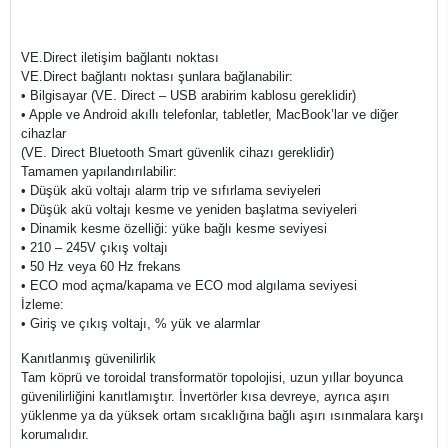
VE.Direct iletişim bağlantı noktası
VE.Direct bağlantı noktası şunlara bağlanabilir:
• Bilgisayar (VE. Direct – USB arabirim kablosu gereklidir)
• Apple ve Android akıllı telefonlar, tabletler, MacBook’lar ve diğer
cihazlar
(VE. Direct Bluetooth Smart güvenlik cihazı gereklidir)
Tamamen yapılandırılabilir:
• Düşük akü voltajı alarm trip ve sıfırlama seviyeleri
• Düşük akü voltajı kesme ve yeniden başlatma seviyeleri
• Dinamik kesme özelliği: yüke bağlı kesme seviyesi
• 210 – 245V çıkış voltajı
• 50 Hz veya 60 Hz frekans
• ECO mod açma/kapama ve ECO mod algılama seviyesi
İzleme:
• Giriş ve çıkış voltajı, % yük ve alarmlar
Kanıtlanmış güvenilirlik
Tam köprü ve toroidal transformatör topolojisi, uzun yıllar boyunca
güvenilirliğini kanıtlamıştır. İnvertörler kısa devreye, ayrıca aşırı
yüklenme ya da yüksek ortam sıcaklığına bağlı aşırı ısınmalara karşı
korumalıdır.