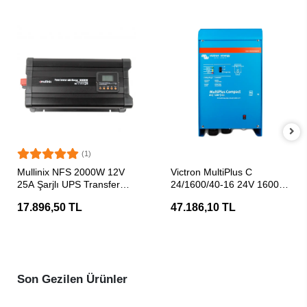
(1)
SEPETE EKLE
SEPETE EKLE
Mullinix NFS 2000W 12V
Victron MultiPlus C
25A Şarjlı UPS Transfer
24/1600/40-16 24V 1600W
Switchli Tam Sinüs İnvertör
Transferli Şarjlı Tam Sinüs
17.896,50 TL
47.186,10 TL
İnvertör
Son Gezilen Ürünler