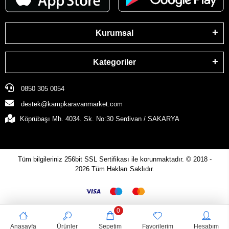
Kurumsal
Kategoriler
0850 305 0054
destek@kampkaravanmarket.com
Köprübaşı Mh. 4034. Sk. No:30 Serdivan / SAKARYA
Tüm bilgileriniz 256bit SSL Sertifikası ile korunmaktadır.
© 2018 -
2026
Tüm Hakları Saklıdır.
0
Anasayfa
Ürünler
Sepetim
Favorilerim
Hesabım