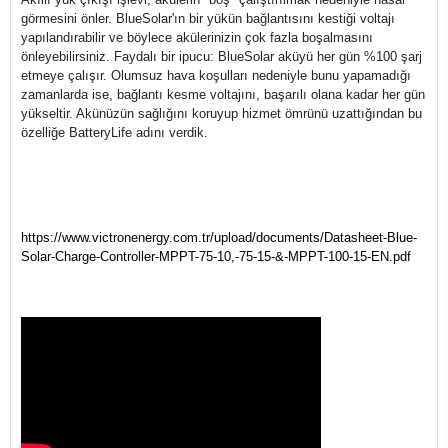
görmesini önler. BlueSolar'ın bir yükün bağlantısını kestiği voltajı
yapılandırabilir ve böylece akülerinizin çok fazla boşalmasını
önleyebilirsiniz. Faydalı bir ipucu: BlueSolar aküyü her gün %100 şarj
etmeye çalışır. Olumsuz hava koşulları nedeniyle bunu yapamadığı
zamanlarda ise, bağlantı kesme voltajını, başarılı olana kadar her gün
yükseltir. Akünüzün sağlığını koruyup hizmet ömrünü uzattığından bu
özelliğe BatteryLife adını verdik.
https://www.victronenergy.com.tr/upload/documents/Datasheet-Blue-
Solar-Charge-Controller-MPPT-75-10,-75-15-&-MPPT-100-15-EN.pdf