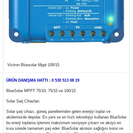
Victron Bluesolar Mppt 100/15
ÜRÜN DANIŞMA HATTI : 0 530 513 08 19
BlueSolar MPPT 75/10, 75/15 ve 100/15
Solar Ṣarj Cihazları
Solar şarj cihazı, güneş panellerinden gelen enerjiyi toplar ve
akülerinizde depolar. En yeni ve en hızlı teknolojiyi kullanan BlueSolar
bu enerji toplama işlemini maksimum seviyeye çıkarır ve aküyü en
kısa sürede tamamen şarj eder. BlueSolar akünün sağlığını korur ve