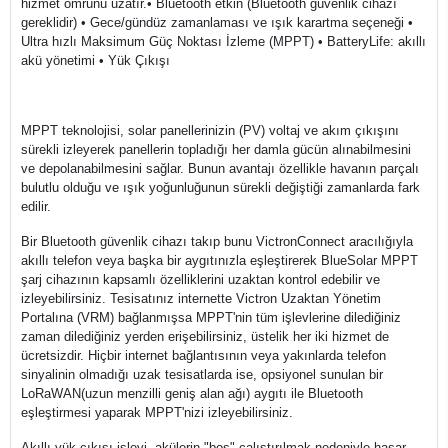
hizmet ömrünü uzatır.• Bluetooth etkin (Bluetooth güvenlik cihazı
gereklidir) • Gece/gündüz zamanlaması ve ışık karartma seçeneği •
Ultra hızlı Maksimum Güç Noktası İzleme (MPPT) • BatteryLife: akıllı
akü yönetimi • Yük Çıkışı
MPPT teknolojisi, solar panellerinizin (PV) voltaj ve akım çıkışını
sürekli izleyerek panellerin topladığı her damla gücün alınabilmesini
ve depolanabilmesini sağlar. Bunun avantajı özellikle havanın parçalı
bulutlu olduğu ve ışık yoğunluğunun sürekli değiştiği zamanlarda fark
edilir.
Bir Bluetooth güvenlik cihazı takıp bunu VictronConnect aracılığıyla
akıllı telefon veya başka bir aygıtınızla eşleştirerek BlueSolar MPPT
şarj cihazının kapsamlı özelliklerini uzaktan kontrol edebilir ve
izleyebilirsiniz. Tesisatınız internette Victron Uzaktan Yönetim
Portalına (VRM) bağlanmışsa MPPT'nin tüm işlevlerine dilediğiniz
zaman dilediğiniz yerden erişebilirsiniz, üstelik her iki hizmet de
ücretsizdir. Hiçbir internet bağlantısının veya yakınlarda telefon
sinyalinin olmadığı uzak tesisatlarda ise, opsiyonel sunulan bir
LoRaWAN(uzun menzilli geniş alan ağı) aygıtı ile Bluetooth
eşleştirmesi yaparak MPPT'nizi izleyebilirsiniz.
Akıllı yük çıkışı işlevi, akülerin "boş" çalıştırılmak nedeniyle hasar