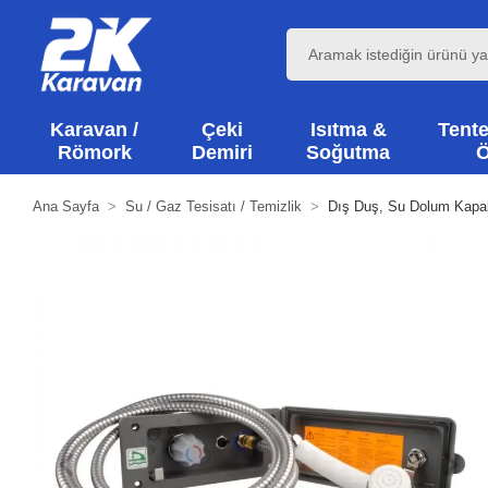
Karavan /
Çeki
Isıtma &
Tente
Römork
Demiri
Soğutma
Ö
Ana Sayfa
Su / Gaz Tesisatı / Temizlik
Dış Duş, Su Dolum Kapak