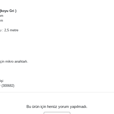
 (koyu Gri )
 mm
mm
m
 : 2,5 metre
çin mikro anahtarlı.
işi
r (300682)
Bu ürün için henüz yorum yapılmadı.