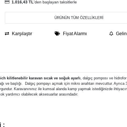
1.016,43 TL
'den başlayan taksitlerle
ÜRÜNÜN TÜM ÖZELLİKLERİ
Karşılaştır
Fiyat Alarmı
Gelin
ich kilitlenebilir karavan sıcak ve soğuk ayarlı
, dalgıç pomposı ve hidrofor
kapağı ve başlığı. Dalgıç pompayı açmak için mikro anahtarı mevcuttur. Ayrıca 
ygundur. Karavanınınız ile kumsal alanda kamp yapmak istediğinizde ihtiyacın
 çok yardımcı olabilecek aksesuarlar arasındadır.
 :