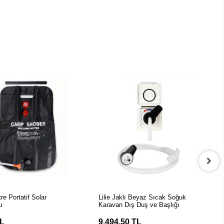
EPETE EKLE
SEPETE EKLE
re Portatif Solar
Lilie Jaklı Beyaz Sıcak Soğuk
u
Karavan Dış Duş ve Başlığı
TL
9.494,50 TL