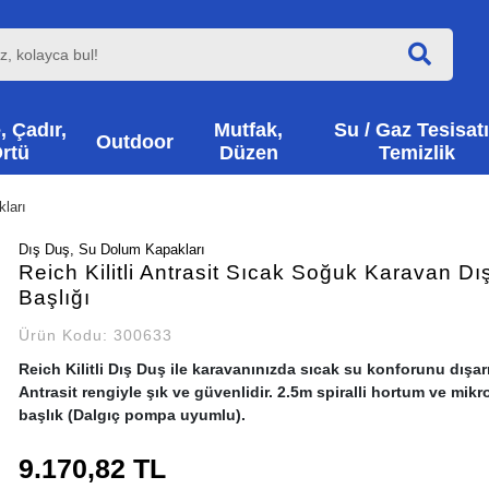
, Çadır,
Mutfak,
Su / Gaz Tesisatı
Outdoor
rtü
Düzen
Temizlik
ları
Dış Duş, Su Dolum Kapakları
Reich Kilitli Antrasit Sıcak Soğuk Karavan D
Başlığı
Ürün Kodu:
300633
Reich Kilitli Dış Duş ile karavanınızda sıcak su konforunu dışarı
Antrasit rengiyle şık ve güvenlidir. 2.5m spiralli hortum ve mikr
başlık (Dalgıç pompa uyumlu).
9.170,82 TL