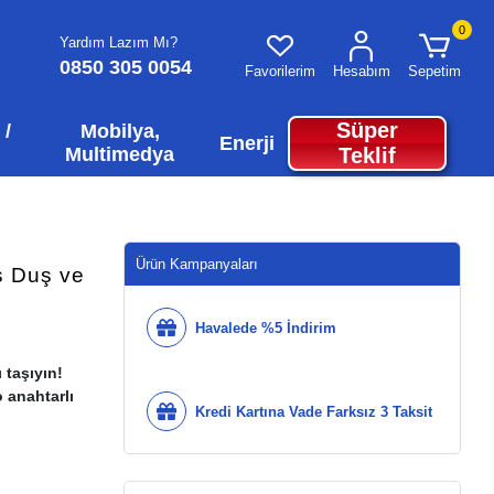
0
Yardım Lazım Mı?
0850 305 0054
Favorilerim
Hesabım
Sepetim
Süper
 /
Mobilya,
Enerji
Multimedya
Teklif
Ürün Kampanyaları
ış Duş ve
Havalede %5 İndirim
 taşıyın!
o anahtarlı
Kredi Kartına Vade Farksız 3 Taksit