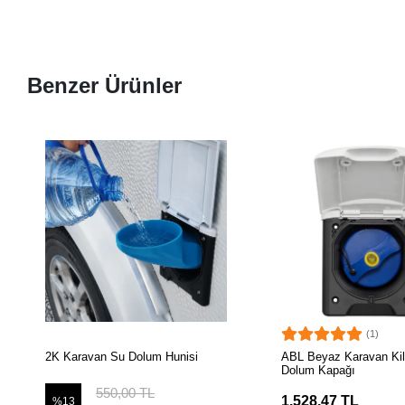
Benzer Ürünler
(1)
SEPETE EKLE
SEPETE EK
2K Karavan Su Dolum Hunisi
ABL Beyaz Karavan Kili
Dolum Kapağı
550,00 TL
1.528,47 TL
%13