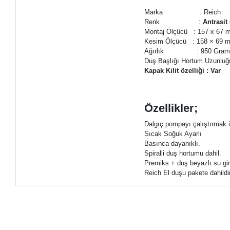
Marka : Reich
Renk :
Antrasit
Montaj Ölçücü : 157 x 67
Kesim Ölçücü : 158 × 69 
Ağırlık : 950 Gra
Duş Başlığı Hortum Uzunluğu
Kapak Kilit özelliği : Var
Özellikler;
Dalgıç pompayı çalıştırmak i
Sıcak Soğuk Ayarlı
Basınca dayanıklı.
Spiralli duş hortumu dahil.
Premiks + duş beyazlı su gir
Reich El duşu pakete dahildi