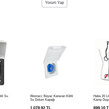
Yorum Yap
LE
SEPETE EKLE
S
tli Su
Westacc Beyaz Karavan Kilitli
Haba 20 Lit
Su Dolum Kapağı
Kamp Duş
1.078,92 TL
899,10 