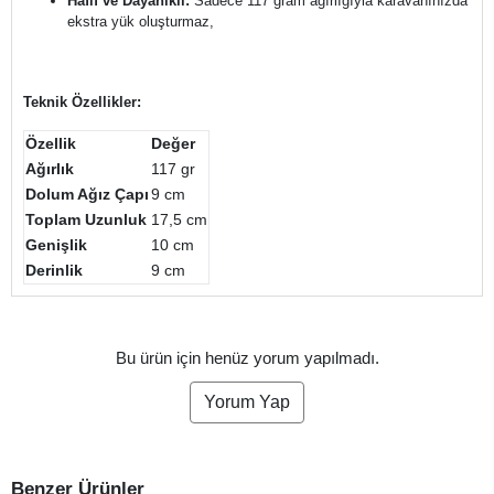
Hafif ve Dayanıklı:
Sadece 117 gram ağırlığıyla karavanınızda
ekstra yük oluşturmaz,
Teknik Özellikler:
Özellik
Değer
Ağırlık
117 gr
Dolum Ağız Çapı
9 cm
Toplam Uzunluk
17,5 cm
Genişlik
10 cm
Derinlik
9 cm
Bu ürün için henüz yorum yapılmadı.
Yorum Yap
Benzer Ürünler