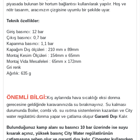
piyasada bulunan bir hortum bağlantısı kullanılarak yapılır. Hoş ve
nötr tasarım, aracınızın çizgisine uyumlu bir şekilde uyar.
Teknik özellikler:
Giriş basıncı: 12 bar
Çıkış basıncı: 0,7 bar
Kapanma basıncı: 1,1 bar
Kapağım Dış ölçüleri : 210 mm x 89mm
Montaj Kesim Ölçüleri : 154mm x 65mm
Montaj Vida Mesafeleri : 65mm x 172mm
Gri renk
Ağırlık: 635 g
ÖNEMLİ BİLGİ:
Kış aylarında hava sıcaklığı eksi donma
gerecesine geldiğinde karavanınızda su bırakmayınız. Su kalması
durumunda Boiler, combi vb. su ısıtma sistemlerinin kazanları ve City
water regülatörü donma yapar ve çatlama oluşur
Garanti Dışı
Kalır.
Bulunduğunuz kamp alanı su basıncı 10 bar üzerinde ise suyu
kısarak açınız, yüksek basınç City Water regülatörünün
çatlamasına sebep olur ve garanti dışı kalır. Citywater kullanırken