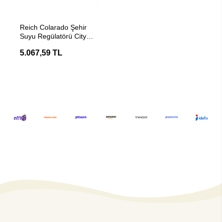
Stokta Yok
Reich Colarado Şehir
Suyu Regülatörü City
Water - Koyu Gri
5.067,59 TL