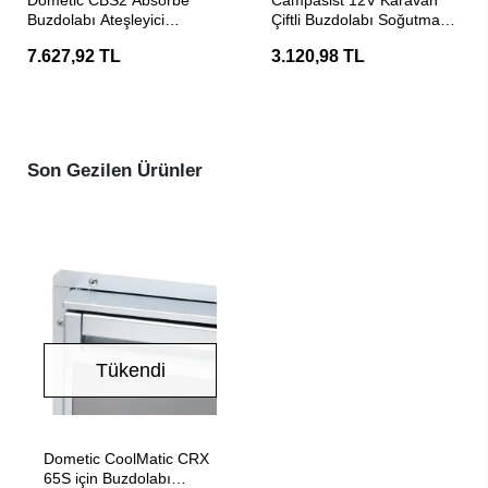
Dometic CBS2 Absorbe
Campasist 12V Karavan
Buzdolabı Ateşleyici
Çiftli Buzdolabı Soğutma
Kablolamalı Gaz Brülörü
Fanı
7.627,92 TL
3.120,98 TL
Son Gezilen Ürünler
Tükendi
Stokta Yok
Dometic CoolMatic CRX
65S için Buzdolabı