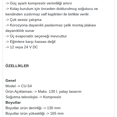
-> Güç ayarlı kompresör verimliliği artırır
-> Kolay kurulum için önceden doldurulmuş soğutucu ve
kendinden sızdırmaz valf kaplinleri ile birlikte verilir.
-> Çok sessiz çalışma
-> Korozyona dayanıklı paslanmaz çelik montaj plakası
dayanıklılık sunar
-> Üç evaporatör seçeneği mevcuttur
-> Eğimlere karşı hassas değil
-> 12 veya 24 V DC
ÖZELLİKLER
Genel
Model -> CU-54
Ürün Açıklaması -> Maks. 130 l, yatay tasarım
Soğutma teknolojisi -> Kompresör
Boyutlar
Boyutlar ürün derinliği -> 130 mm
Boyutlar ürün yüksekliği -> 165 mm