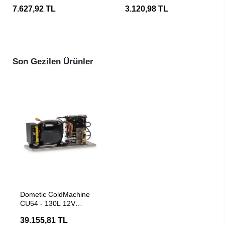
Kablolamalı Gaz Brülörü
Fanı
7.627,92 TL
3.120,98 TL
Son Gezilen Ürünler
SEPETE EKLE
Dometic ColdMachine
CU54 - 130L 12V
Kompresörlü Soğutucu
39.155,81 TL