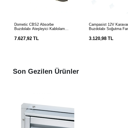
SEPETE EKLE
SEPETE EK
Dometic CBS2 Absorbe
Campasist 12V Karavan 
Buzdolabı Ateşleyici Kablolamalı
Buzdolabı Soğutma Fa
Gaz Brülörü
7.627,92 TL
3.120,98 TL
Son Gezilen Ürünler