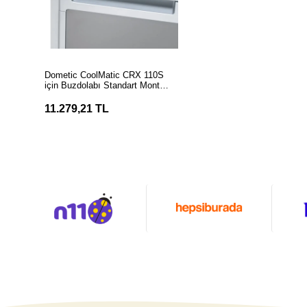
SEPETE EKLE
Dometic CoolMatic CRX 110S
için Buzdolabı Standart Montaj
Çerçevesi
11.279,21 TL