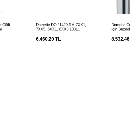
LE
SEPETE EKLE
S
Çiftli
Dometic DO-11420 RM 7XX1,
Dometic C
nı
7XX5, 8XX1, 8XX5 103L
için Buzd
Buzdolabı Gaz Brülörü
Çerçevesi
6.460,20 TL
8.532,46