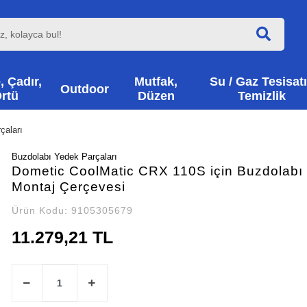
, Çadır,
Mutfak,
Su / Gaz Tesisatı
Outdoor
rtü
Düzen
Temizlik
çaları
Buzdolabı Yedek Parçaları
Dometic CoolMatic CRX 110S için Buzdolabı 
Montaj Çerçevesi
Ürün Kodu:
9105305679
11.279,21 TL