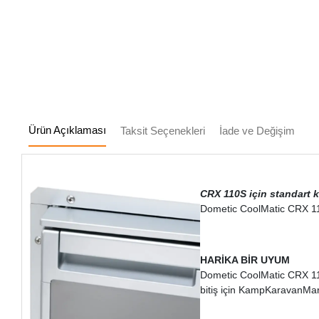
Ürün Açıklaması
Taksit Seçenekleri
İade ve Değişim
CRX 110S için standart 
Dometic CoolMatic CRX 110
HARİKA BİR UYUM
Dometic CoolMatic CRX 110S
bitiş için KampKaravanMark