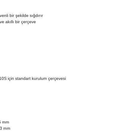
enli bir şekilde sığdırır
ve akıllı bir çerçeve
10S için standart kurulum çerçevesi
766 mm
 53 mm