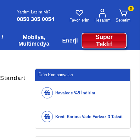
0
Yardım Lazım Mı?
0850 305 0054
Favorilerim
Hesabım
Sepetim
Süper
 /
Mobilya,
Enerji
Multimedya
Teklif
Ürün Kampanyaları
Standart
Havalede %5 İndirim
Kredi Kartına Vade Farksız 3 Taksit