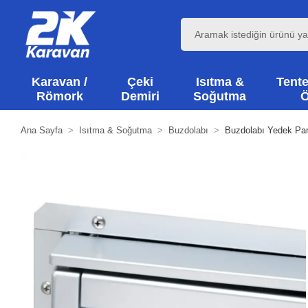
Karavan /
Çeki
Isıtma &
Tente
Römork
Demiri
Soğutma
Ö
Ana Sayfa
Isıtma & Soğutma
Buzdolabı
Buzdolabı Yedek Par