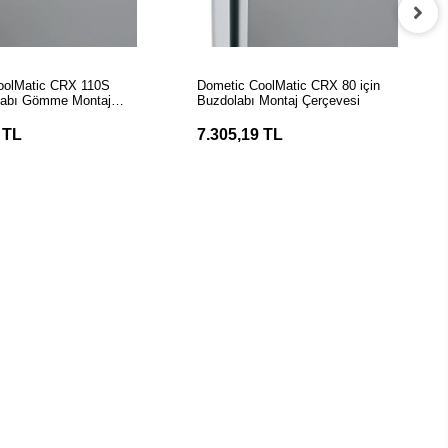
EPETE EKLE
SEPETE EKLE
oolMatic CRX 110S
Dometic CoolMatic CRX 80 için
olabı Gömme Montaj
Buzdolabı Montaj Çerçevesi
 TL
7.305,19 TL