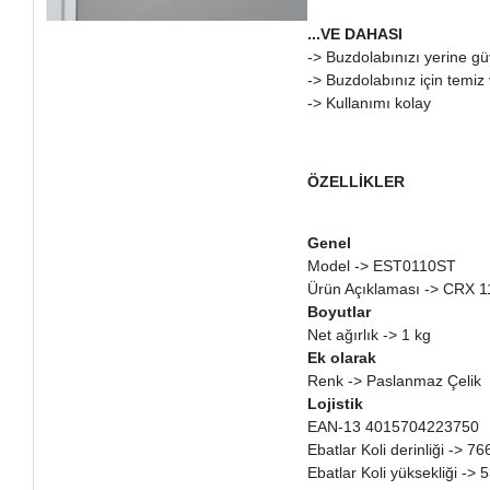
...VE DAHASI
-> Buzdolabınızı yerine güv
-> Buzdolabınız için temiz 
-> Kullanımı kolay
ÖZELLİKLER
Genel
Model -> EST0110ST
Ürün Açıklaması -> CRX 1
Boyutlar
Net ağırlık -> 1 kg
Ek olarak
Renk -> Paslanmaz Çelik
Lojistik
EAN-13 4015704223750
Ebatlar Koli derinliği -> 
Ebatlar Koli yüksekliği ->