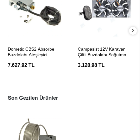
SEPETE EKLE
SEPETE EKLE
Dometic CBS2 Absorbe
Campasist 12V Karavan
Buzdolabı Ateşleyici
Çiftli Buzdolabı Soğutma
Kablolamalı Gaz Brülörü
Fanı
7.627,92 TL
3.120,98 TL
Son Gezilen Ürünler