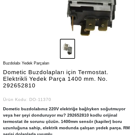
Buzdolabı Yedek Parçaları
Dometic Buzdolapları için Termostat.
Elektrikli Yedek Parça 1400 mm. No.
292652810
Ürün Kodu:
DO-11370
Dometic buzdolabınız 220V elektriğe bağlıyken soğutmuyor
veya her şeyi donduruyor mu? 292652810 kodlu orijinal
termostat ile sorunu çözün. 1400mm sensör (kapiler) boru
uzunluğuna sahip, elektrik modunda çalışan yedek parça. RM
serisi dolaplarla uyumlu.