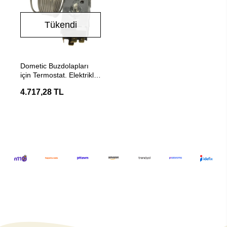
Tükendi
Stokta Yok
Dometic Buzdolapları
için Termostat. Elektrikli
Yedek Parça 1400 mm.
4.717,28 TL
No. 292652810