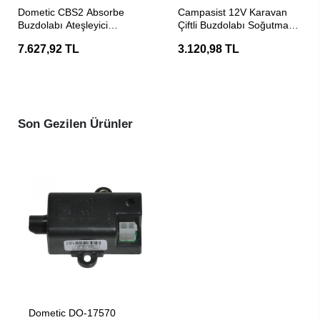
SEPETE EKLE
SEPETE EKLE
Dometic CBS2 Absorbe
Campasist 12V Karavan
Buzdolabı Ateşleyici
Çiftli Buzdolabı Soğutma
Kablolamalı Gaz Brülörü
Fanı
7.627,92 TL
3.120,98 TL
Son Gezilen Ürünler
SEPETE EKLE
Dometic DO-17570