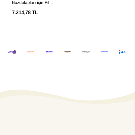
Buzdolapları için Pil
Ateşleyici Yedek Parça
7.214,78 TL
No.289019010