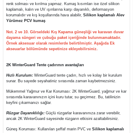
renk solması ve kırılma yapmaz. Kumaş kısımları ise özel silikon
kaplamalı, kalın ve UV ışınlarına karşı dayanıklı, deformasyon
korumalıdır ve kış koşullarında hava alabilir,
Silikon kaplamalı Alev
Yürümez PCV kumaş
Not. 2 ve 10. Görseldeki Kış Kapama güneşliği ve karavan duvar
dayama süngeri ve çubuğu paket içeriğinde bulunmamaktadır.
Örnek aksesuar olarak resimlerde belirtilmiştir. Aşağıda Ek
akseuarlar bölümünde sepetinize ekleyebilirsiniz.
2K WinterGuard Tente çadırının avantajları
Hızlı Kurulum:
WinterGuard tente çadırı, hızlı ve kolay bir kurulum
sunar. Bu sayede seyahatiniz sırasında zaman kaybetmezsiniz.
Mükemmel Yağmur ve Kar Koruması: 2K WinterGuard, yağmur ve kar
sırasında karavanınızın içini kuru tutar, su geçirmez. Bu, tatilinizin
keyfini çıkarmanızı sağlar.
Rüzgar Dayanıklılığı:
Güçlü rüzgarlar karavanınıza zarar verebilir,
ancak 2K WinterGuard sayesinde rüzgarın etkisini azaltabilirsiniz.
Güneş Koruması: Kullanılan şeffaf marin PVC ve
Silikon kaplamalı