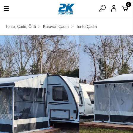
0
Tente, Çadır, Örtü
Karavan Çadırı
Tente Çadırı