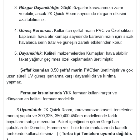
Rüzgar Dayanıklılığı
:
Güçlü rüzgarlar karavanınıza zarar
verebilir, ancak 2K Quick Room sayesinde rüzgarın etkisini
azaltabilirsiniz.
Güneş Koruması
:
Kullanılan şeffaf marin PVC ve Özel silikon
kaplamalı hava alır kumaşı sayesinde karavanınızın içini sıcak
havalarda serin tutar ve güneşin zararlı etkilerinden korur.
Dayanıklılık
: Kaliteli malzemelerden Kumaşları hava alabilir
fakat yağmur geçirmez özel kaplamadan üretilmiştir.
Şeffaf kısımları
0,50 şeffaf
marin PVC
'den üretilmiştir ve çok
uzun süreli UV güneş ışınlarına karşı dayanıklıdır ve kırılma
yapmaz.
Fermuar kısımlarında
YKK fermuar kullanılmıştır ve
dünyanın en kaliteli fermuar modelidir.
6.
Uyumluluk
: 2K Quick Room, karavanınızın kasetli tentelerine
montaj yapılır ve 300,325, 350,400,450cm modellerinde farklı
boyutların satışı mevcuttur.
Paket içeriğinden çıkan Gergi barı
çubukları ile Dometic, Fiamma ve Thule tente markalarında kasetli
tentelerde kullanabilirsiniz. ( (
Torba tipi Tentelere uyumlu değildir.
)