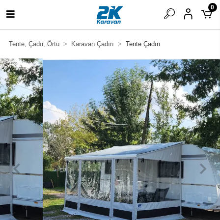
0
Tente, Çadır, Örtü
Karavan Çadırı
Tente Çadırı