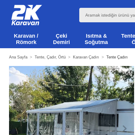
Karavan /
Çeki
Isıtma &
Tente
Römork
Demiri
Soğutma
Ö
Ana Sayfa
Tente, Çadır, Örtü
Karavan Çadırı
Tente Çadırı