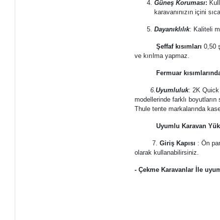
Güneş Koruması
:
Kull
karavanınızın içini sıca
Dayanıklılık
: Kaliteli
Şeffaf kısımları
0,50 
ve kırılma yapmaz.
Fermuar kısımlarınd
6.
Uyumluluk
: 2K Quick
modellerinde farklı boyutların 
Thule tente markalarında kasetl
Uyumlu Karavan Yüks
7.
Giriş Kapısı
: Ön pan
olarak kullanabilirsiniz.
- Çekme Karavanlar İle uyum