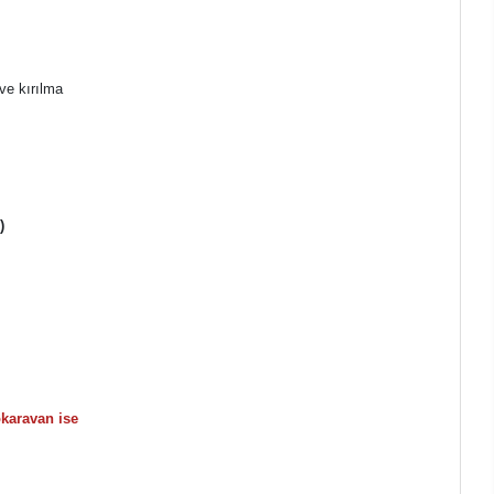
ve kırılma
)
okaravan ise