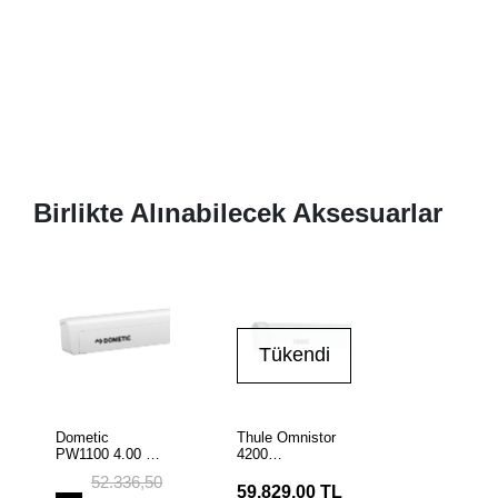
Birlikte Alınabilecek Aksesuarlar
Tükendi
SEPETE
Stokta
EKLE
Dometic
Thule Omnistor
Yok
PW1100 4.00 x
4200
2.50 Beyaz
4.00x2.50m
52.336,50
Duvar Tipi
Beyaz Duvar
59.829,00 TL