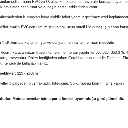
anılan şeffaf marin PVC ve Özel silikon kaplamalı hava alır kumaşı sayesind
k havalarda serin tutar ve güneşin zararlı etkilerinden korur.
 malzemelerden Kumaşları hava alabilir fakat yağmur geçirmez özel kaplamadan 
şeffaf
marin PVC
'den üretilmiştir ve çok uzun süreli UV güneş ışınlarına karş
a
YKK fermuar kullanılmıştır ve dünyanın en kaliteli fermuar modelidir.
 Room, karavanınızın kasetli tentelerine montaj yapılır ve 300,325, 350,375,
satışı mevcuttur.
Paket içeriğinden çıkan Gergi barı çubukları ile Dometic, F
i tentelerde kullanabilirsiniz.
eklikler: 225 - 260cm
eller 3 parçadan oluşmaktadır. İstediğiniz Sol-Orta-sağ kısmını giriş kapısı
ludur. Motokaravanlar için sipariş öncesi uyumluluğu görüşülmelidir.