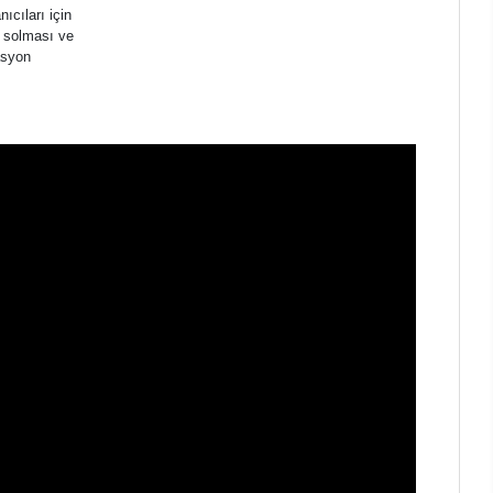
ıcıları için
k solması ve
asyon