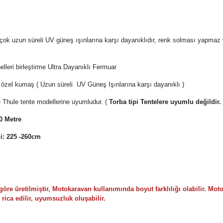
ok uzun süreli UV güneş ışınlarına karşı dayanıklıdır, renk solması yapmaz 
lleri birleştirme Ultra Dayanıklı Fermuar
z özel kumaş ( Uzun süreli UV Güneş Işınlarına karşı dayanıklı )
Thule tente modellerine uyumludur. (
Torba tipi Tentelere uyumlu değildir. 
0 Metre
i: 225 -260cm
re üretilmiştir, Motokaravan kullanımında boyut farklılığı olabilir. Mot
 rica edilir, uyumsuzluk oluşabilir.