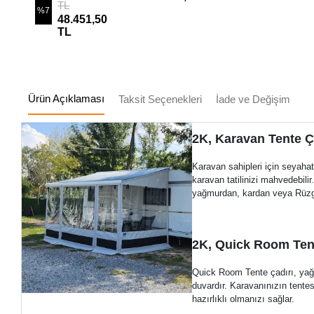
Karavan Tentesi
Tipi Karavan
TL
%7
Tentesi
48.451,50
TL
Ürün Açıklaması
Taksit Seçenekleri
İade ve Değişim
2K, Karavan Tente Ç
Karavan sahipleri için seyaha
karavan tatilinizi mahvedebil
yağmurdan, kardan veya Rüzg
2K, Quick Room Tent
Quick Room Tente çadırı, yağm
duvardır. Karavanınızın tentesi
hazırlıklı olmanızı sağlar.