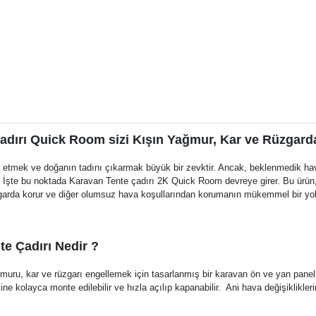
adırı Quick Room sizi Kışın Yağmur, Kar ve Rüzgard
t etmek ve doğanın tadını çıkarmak büyük bir zevktir. Ancak, beklenmedik hav
ir. İşte bu noktada Karavan Tente çadırı 2K Quick Room devreye girer. Bu ürün
arda korur ve diğer olumsuz hava koşullarından korumanın mükemmel bir yo
e Çadırı Nedir ?
uru, kar ve rüzgarı engellemek için tasarlanmış bir karavan ön ve yan panel
ne kolayca monte edilebilir ve hızla açılıp kapanabilir. Ani hava değişiklikler