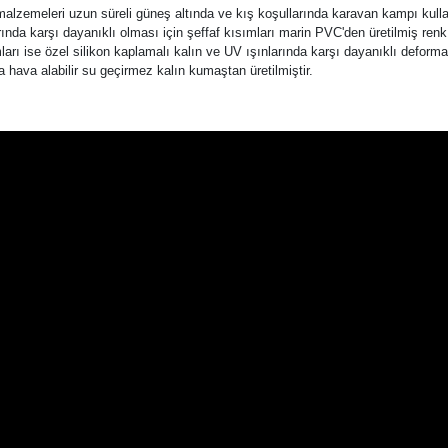
lzemeleri uzun süreli güneş altında ve kış koşullarında karavan kampı kullan
nda karşı dayanıklı olması için şeffaf kısımları marin PVC'den üretilmiş ren
rı ise özel silikon kaplamalı kalın ve UV ışınlarında karşı dayanıklı deform
a hava alabilir su geçirmez kalın kumaştan üretilmiştir.