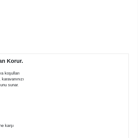
an Korur.
a koşulları
, karavanınızı
lunu sunar.
ine karşı