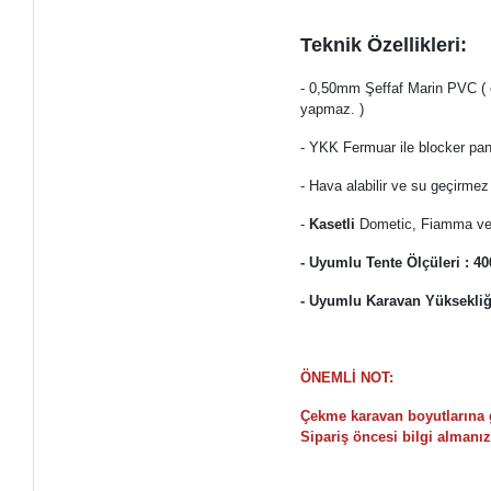
Teknik Özellikleri:
- 0,50mm Şeffaf Marin PVC ( ç
yapmaz. )
- YKK Fermuar ile blocker pane
- Hava alabilir ve su geçirme
-
Kasetli
Dometic, Fiamma ve 
- Uyumlu Tente Ölçüleri : 40
- Uyumlu Karavan Yüksekliğ
ÖNEMLİ NOT:
Çekme karavan boyutlarına gö
Sipariş öncesi bilgi almanız