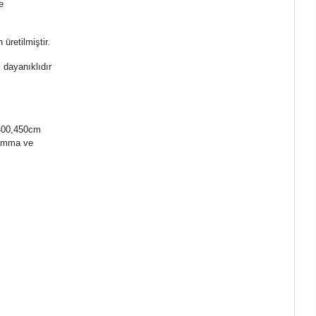
e
üretilmiştir.
ı dayanıklıdır
 400,450cm
iamma ve