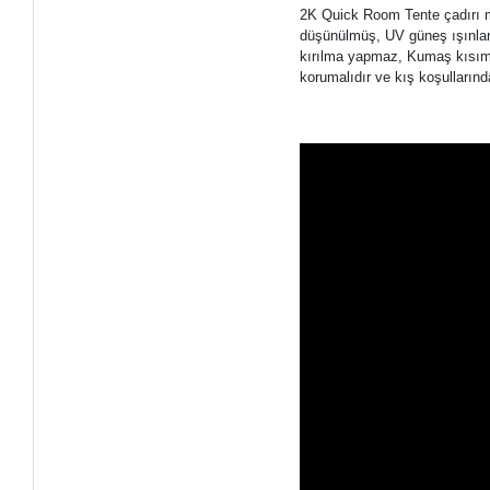
2K Quick Room Tente çadırı ma
düşünülmüş, UV güneş ışınları
kırılma yapmaz, Kumaş kısımla
korumalıdır ve kış koşullarınd