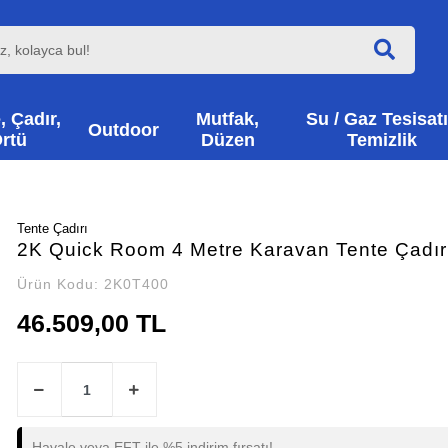
, Çadır,
Mutfak,
Su / Gaz Tesisatı
Outdoor
rtü
Düzen
Temizlik
Tente Çadırı
2K Quick Room 4 Metre Karavan Tente Çadır
Ürün Kodu:
2K0T400
46.509,00 TL
Havale veya EFT ile %5 indirim fırsatı!