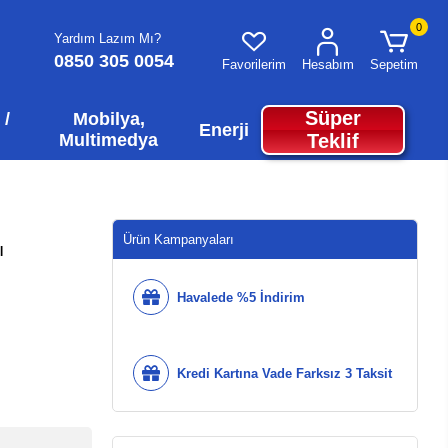
0
Yardım Lazım Mı?
0850 305 0054
Favorilerim
Hesabım
Sepetim
Süper
 /
Mobilya,
Enerji
Multimedya
Teklif
Ürün Kampanyaları
ı
Havalede %5 İndirim
Kredi Kartına Vade Farksız 3 Taksit