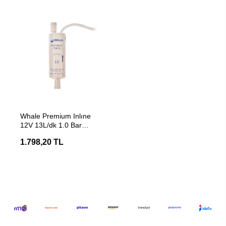
SEPETE EKLE
Whale Premium Inlıne
12V 13L/dk 1.0 Bar
Hortum Arası Karavan
1.798,20 TL
Dalgıç Pompası