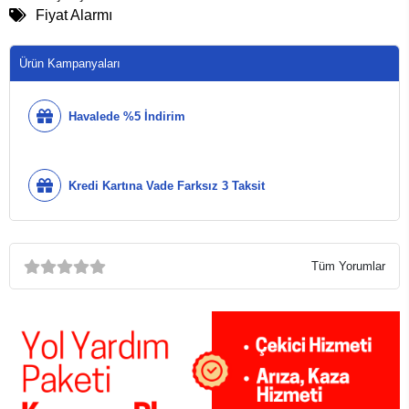
Fiyat Alarmı
Ürün Kampanyaları
Havalede %5 İndirim
Kredi Kartına Vade Farksız 3 Taksit
Tüm Yorumlar