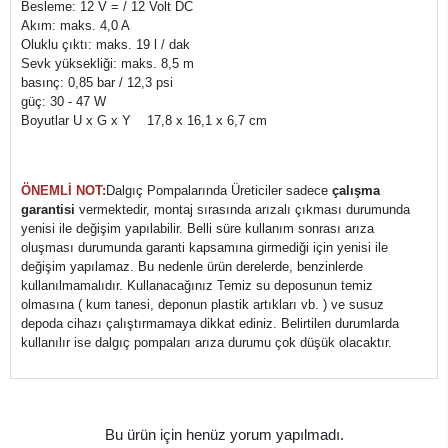
Besleme: 12 V = / 12 Volt DC
Akım: maks. 4,0 A
Oluklu çıktı: maks. 19 l / dak
Sevk yüksekliği: maks. 8,5 m
basınç: 0,85 bar / 12,3 psi
güç: 30 - 47 W
Boyutlar U x G x Y 17,8 x 16,1 x 6,7 cm
ÖNEMLİ NOT:
Dalgıç Pompalarında Üreticiler sadece
çalışma
garantisi
vermektedir, montaj sırasında arızalı çıkması durumunda
yenisi ile değişim yapılabilir. Belli süre kullanım sonrası arıza
oluşması durumunda garanti kapsamına girmediği için yenisi ile
değişim yapılamaz. Bu nedenle ürün derelerde, benzinlerde
kullanılmamalıdır. Kullanacağınız Temiz su deposunun temiz
olmasına ( kum tanesi, deponun plastik artıkları vb. ) ve susuz
depoda cihazı çalıştırmamaya dikkat ediniz. Belirtilen durumlarda
kullanılır ise dalgıç pompaları arıza durumu çok düşük olacaktır.
Bu ürün için henüz yorum yapılmadı.