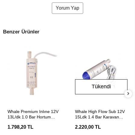
Yorum Yap
Benzer Ürünler
Tükendi
SEPETE EKLE
Stokta Yok
Whale Premium Inlıne 12V
Whale High Flow Sub 12V
13L/dk 1.0 Bar Hortum
15Ldk 1.4 Bar Karavan
Arası Karavan Dalgıç
Dalgıç Pompası
1.798,20 TL
2.220,00 TL
Pompası