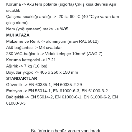
Koruma -> Akü ters polarite (sigorta) Çıkış kısa devresi Aşırı
sıcaklık
Çalışma sıcaklığı aralığı -> -20 ila 60 °C (40 °C'ye varan tam
çıkış akımı)
Nem (yoğuşmasız) maks. -> %95
MUHAFAZA
Malzeme ve Renk -> alüminyum (mavi RAL 5012)
Akü bağlantısı -> M8 cıvatalar
230 VAC-bağlantı -> Vidalı kelepçe 10mm² (AWG 7)
Koruma kategorisi -> IP 21
Ağırlık -> 7 kg (16 lbs)
Boyutlar yxgxd -> 405 x 250 x 150 mm
STANDARTLAR
Güvenlik -> EN 60335-1, EN 60335-2-29
Emisyon -> EN 55014-1, EN 61000-6-3, EN 61000-3-2
Bağışıklık -> EN 55014-2, EN 61000-6-1, EN 61000-6-2, EN
61000-3-3
Bu ürün için henüz yorum yapılmadı.