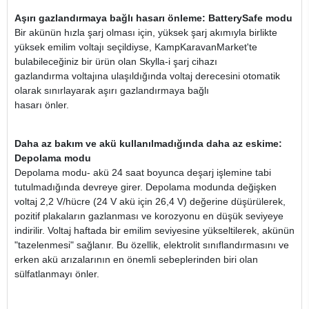
Aşırı gazlandırmaya bağlı hasarı önleme: BatterySafe modu
Bir akünün hızla şarj olması için, yüksek şarj akımıyla birlikte
yüksek emilim voltajı seçildiyse, KampKaravanMarket'te
bulabileceğiniz bir ürün olan Skylla-i şarj cihazı
gazlandırma voltajına ulaşıldığında voltaj derecesini otomatik
olarak sınırlayarak aşırı gazlandırmaya bağlı
hasarı önler.
Daha az bakım ve akü kullanılmadığında daha az eskime:
Depolama modu
Depolama modu- akü 24 saat boyunca deşarj işlemine tabi
tutulmadığında devreye girer. Depolama modunda değişken
voltaj 2,2 V/hücre (24 V akü için 26,4 V) değerine düşürülerek,
pozitif plakaların gazlanması ve korozyonu en düşük seviyeye
indirilir. Voltaj haftada bir emilim seviyesine yükseltilerek, akünün
"tazelenmesi" sağlanır. Bu özellik, elektrolit sınıflandırmasını ve
erken akü arızalarının en önemli sebeplerinden biri olan
sülfatlanmayı önler.