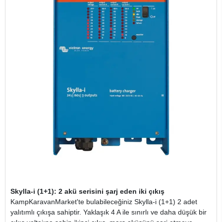
Skylla-i (1+1): 2 akü serisini şarj eden iki çıkış
KampKaravanMarket'te bulabileceğiniz Skylla-i (1+1) 2 adet
yalıtımlı çıkışa sahiptir. Yaklaşık 4 A ile sınırlı ve daha düşük bir