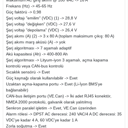
Maksimum AC giriş akımı @ 180 VAC -> 16 A
Frekans (Hz) -> 45-65 Hz
Güç faktörü -> 0,98
Şarj voltajı "emilim" (VDC) (1) -> 28,8 V
Şarj voltajı "değişken" (VDC) -> 27,6 V
Şarj voltajı "depolama" (VDC) -> 26,4 V
Şarj akımı (A) (2) -> 3 x 80 A (toplam maksimum çıkış: 80 A)
Şarj akımı marş aküsü (A) -> yok
Şarj algoritması -> 7 aşamalı adaptif
Akü kapasitesi (Ah) -> 400-800 Ah
Şarj algoritması -> Lityum-iyon 3 aşamalı, açma kapama
kontrolü veya CAN-bus kontrolü
Sıcaklık sensörü -> Evet
Güç kaynağı olarak kullanılabilir -> Evet
Uzaktan açma-kapama portu -> Evet (Li-İyon BMS'ye
bağlanabilir)
CAN-bus iletişim portu (VE.Can) -> İki adet RJ45 konektör,
NMEA 2000 protokolü, galvanik olarak yalıtılmış
Senkron paralel işletim -> Evet, VE.Can üzerinden
Alarm rölesi -> DPST AC derecesi: 240 VAC/4 A DC derecesi: 35
VDC’ye kadar 4 A, 60 VDC’ye kadar 1 A
Zorla soğutma -> Evet