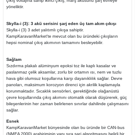
çıkış voltajına sahip ikinci çıkış, marş aküsünü şarj etmeye
yöneliktir.
Skylla-i (3): 3 akü serisini şarj eden üç tam akım çıkışı
Skylla-i (3) 3 adet yalıtımlı çıkışa sahiptir.
KampKaravanMarket'te mevcut olan bu üründeki çıkışların
hepsi nominal çıkış akımının tamamını besleyebilir.
Sağlam
Sızdırma plakalı alüminyum epoksi toz ile kaplı kasalar ve
paslanmaz çelik aksamlar, zorlu bir ortamın ısı, nem ve tuzlu
hava gibi olumsuz koşullarına karşı dayanıklılık sağlar. Devre
panoları, maksimum korozyon direnci için akrilik kaplamayla
korunmaktadır. Sıcaklık sensörleri, gerektiğinde olağanüstü
çevre koşullarında çıkış akımını otomatik olarak düşürerek, güç
bileşenlerinin her zaman belirlenen sınırlar dahilinde çalışmasını
sağlar.
Esnek
KampKaravanMarket bünyesinde olan bu üründe bir CAN-bus
(NMEA 2000) arabiriminin yanı sıra şarj algoritmasını belirli bir