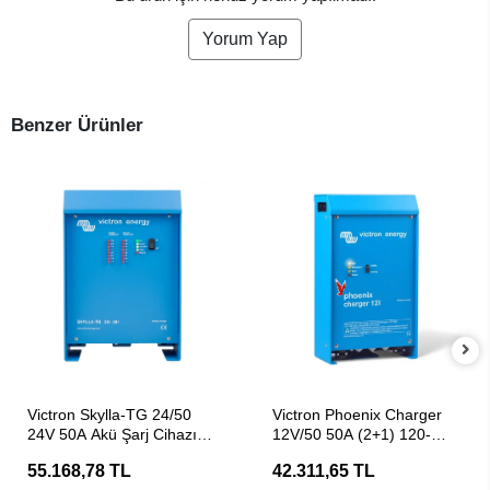
Yorum Yap
Benzer Ürünler
SEPETE EKLE
SEPETE EKLE
Victron Skylla-TG 24/50
Victron Phoenix Charger
24V 50A Akü Şarj Cihazı
12V/50 50A (2+1) 120-
(Redresör)
240V Akü Şarj Aleti
55.168,78 TL
42.311,65 TL