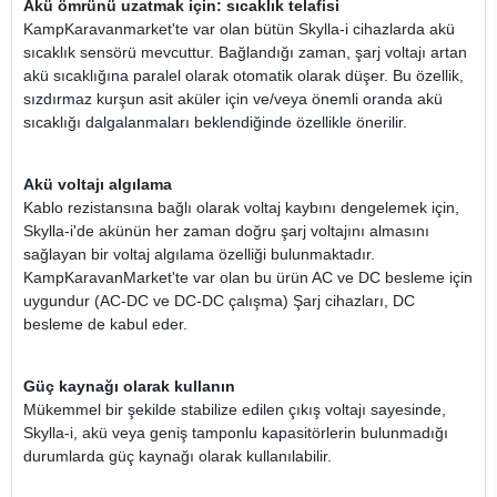
Akü ömrünü uzatmak için: sıcaklık telafisi
KampKaravanmarket'te var olan bütün Skylla-i cihazlarda akü
sıcaklık sensörü mevcuttur. Bağlandığı zaman, şarj voltajı artan
akü sıcaklığına paralel olarak otomatik olarak düşer. Bu özellik,
sızdırmaz kurşun asit aküler için ve/veya önemli oranda akü
sıcaklığı dalgalanmaları beklendiğinde özellikle önerilir.
Akü voltajı algılama
Kablo rezistansına bağlı olarak voltaj kaybını dengelemek için,
Skylla-i'de akünün her zaman doğru şarj voltajını almasını
sağlayan bir voltaj algılama özelliği bulunmaktadır.
KampKaravanMarket'te var olan bu ürün AC ve DC besleme için
uygundur (AC-DC ve DC-DC çalışma) Şarj cihazları, DC
besleme de kabul eder.
Güç kaynağı olarak kullanın
Mükemmel bir şekilde stabilize edilen çıkış voltajı sayesinde,
Skylla-i, akü veya geniş tamponlu kapasitörlerin bulunmadığı
durumlarda güç kaynağı olarak kullanılabilir.