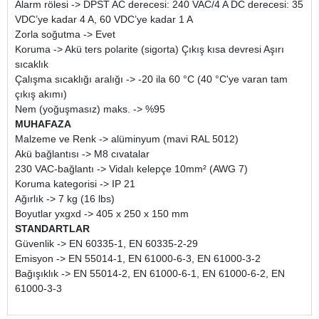
Alarm rölesi -> DPST AC derecesi: 240 VAC/4 A DC derecesi: 35
VDC’ye kadar 4 A, 60 VDC’ye kadar 1 A
Zorla soğutma -> Evet
Koruma -> Akü ters polarite (sigorta) Çıkış kısa devresi Aşırı
sıcaklık
Çalışma sıcaklığı aralığı -> -20 ila 60 °C (40 °C'ye varan tam
çıkış akımı)
Nem (yoğuşmasız) maks. -> %95
MUHAFAZA
Malzeme ve Renk -> alüminyum (mavi RAL 5012)
Akü bağlantısı -> M8 cıvatalar
230 VAC-bağlantı -> Vidalı kelepçe 10mm² (AWG 7)
Koruma kategorisi -> IP 21
Ağırlık -> 7 kg (16 lbs)
Boyutlar yxgxd -> 405 x 250 x 150 mm
STANDARTLAR
Güvenlik -> EN 60335-1, EN 60335-2-29
Emisyon -> EN 55014-1, EN 61000-6-3, EN 61000-3-2
Bağışıklık -> EN 55014-2, EN 61000-6-1, EN 61000-6-2, EN
61000-3-3