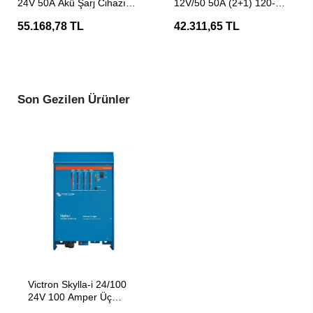
24V 50A Akü Şarj Cihazı
12V/50 50A (2+1) 120-
(Redresör)
240V Akü Şarj Aleti
55.168,78 TL
42.311,65 TL
Son Gezilen Ürünler
SEPETE EKLE
Victron Skylla-i 24/100
24V 100 Amper Üç
Çıkışlı Akü Şarj Cihazı