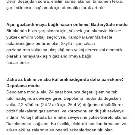
Derin deşarjdan sonra, emilim süresi akünün tamamen tekrar
şarj edilmesini sağlamak için otomatik olarak artırılır.
Aşırı gazlandırmaya bağlı hasarı önleme: BatterySafe modu
Bir akünün hızla şarj olması için, yüksek şarj akımıyla birlikte
yüksek emilim voltajı seçildiyse, KampKaravanMarket'te
bulabileceğiniz bir ürün olan Skylla-i şarj cihazı
gazlandırma voltajına ulaşıldığında voltaj derecesini otomatik
olarak sınırlayarak aşırı gazlandırmaya bağlı
hasarı önler.
Daha az bakım ve akü kullanılmadığında daha az eskime:
Depolama modu
Depolama modu- akü 24 saat boyunca deşarj işlemine tabi
tutulmadığında devreye girer. Depolama modunda değişken
voltaj 2,2 V/hücre (24 V akü için 26,4 V) değerine düşürülerek,
pozitif plakaların gazlanması ve korozyonu en düşük seviyeye
indirilir. Voltaj haftada bir emilim seviyesine yükseltilerek, akünün
"tazelenmesi" sağlanır. Bu özellik, elektrolit sınıflandırmasını ve
erken akü arızalarının en önemli sebeplerinden biri olan