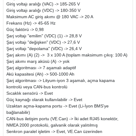
Giriş voltajı aralığı (VAC) -> 185-265 V
Giriş voltajı aralığı (VDC) -> 180-350 V
Maksimum AC giriş akımı @ 180 VAC -> 20 A
Frekans (Hz) -> 45-65 Hz
Güç faktörü -> 0,98
Şarj voltajı "emilim" (VDC) (1) -> 28,8 V
Şarj voltajı "değişken" (VDC) -> 27,6 V
Şarj voltajı "depolama" (VDC) -> 26,4 V
Şarj akımı (A) (2) -> 3 x 100 A (toplam maksimum çıkış: 100 A)
Şarj akımı marş aküsü (A) -> yok
Şarj algoritması -> 7 aşamalı adaptif
Akü kapasitesi (Ah) -> 500-1000 Ah
Şarj algoritması -> Lityum-iyon 3 aşamalı, açma kapama
kontrolü veya CAN-bus kontrolü
Sıcaklık sensörü -> Evet
Güç kaynağı olarak kullanılabilir -> Evet
Uzaktan açma-kapama portu -> Evet (Li-İyon BMS'ye
bağlanabilir)
CAN-bus iletişim portu (VE.Can) -> İki adet RJ45 konektör,
NMEA 2000 protokolü, galvanik olarak yalıtılmış
Senkron paralel işletim -> Evet, VE.Can üzerinden