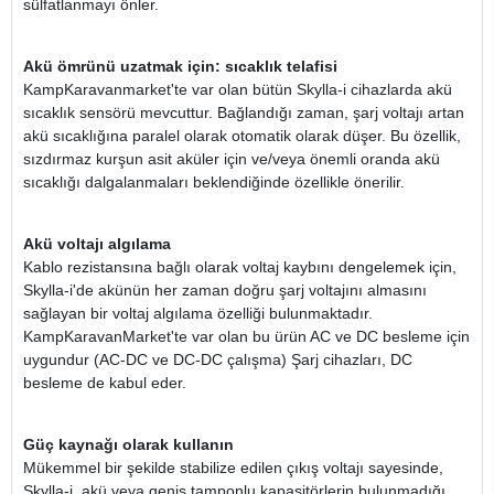
sülfatlanmayı önler.
Akü ömrünü uzatmak için: sıcaklık telafisi
KampKaravanmarket'te var olan bütün Skylla-i cihazlarda akü
sıcaklık sensörü mevcuttur. Bağlandığı zaman, şarj voltajı artan
akü sıcaklığına paralel olarak otomatik olarak düşer. Bu özellik,
sızdırmaz kurşun asit aküler için ve/veya önemli oranda akü
sıcaklığı dalgalanmaları beklendiğinde özellikle önerilir.
Akü voltajı algılama
Kablo rezistansına bağlı olarak voltaj kaybını dengelemek için,
Skylla-i'de akünün her zaman doğru şarj voltajını almasını
sağlayan bir voltaj algılama özelliği bulunmaktadır.
KampKaravanMarket'te var olan bu ürün AC ve DC besleme için
uygundur (AC-DC ve DC-DC çalışma) Şarj cihazları, DC
besleme de kabul eder.
Güç kaynağı olarak kullanın
Mükemmel bir şekilde stabilize edilen çıkış voltajı sayesinde,
Skylla-i, akü veya geniş tamponlu kapasitörlerin bulunmadığı