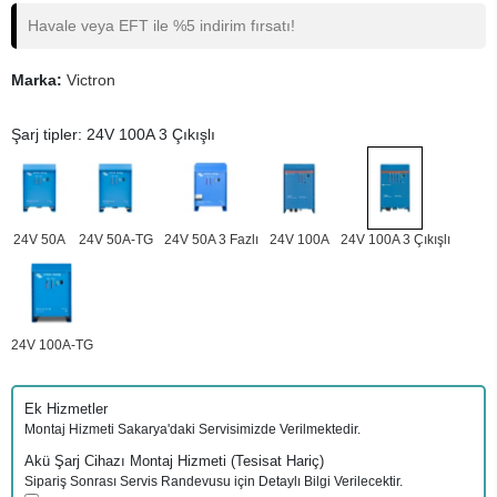
Havale veya EFT ile %5 indirim fırsatı!
Marka:
Victron
Şarj tipler: 24V 100A 3 Çıkışlı
24V 50A
24V 50A-TG
24V 50A 3 Fazlı
24V 100A
24V 100A 3 Çıkışlı
24V 100A-TG
Ek Hizmetler
Montaj Hizmeti Sakarya'daki Servisimizde Verilmektedir.
Akü Şarj Cihazı Montaj Hizmeti (Tesisat Hariç)
Sipariş Sonrası Servis Randevusu için Detaylı Bilgi Verilecektir.