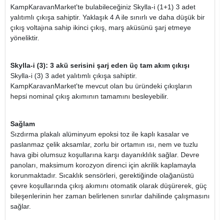
KampKaravanMarket'te bulabileceğiniz Skylla-i (1+1) 3 adet
yalıtımlı çıkışa sahiptir. Yaklaşık 4 A ile sınırlı ve daha düşük bir
çıkış voltajına sahip ikinci çıkış, marş aküsünü şarj etmeye
yöneliktir.
Skylla-i (3): 3 akü serisini şarj eden üç tam akım çıkışı
Skylla-i (3) 3 adet yalıtımlı çıkışa sahiptir.
KampKaravanMarket'te mevcut olan bu üründeki çıkışların
hepsi nominal çıkış akımının tamamını besleyebilir.
Sağlam
Sızdırma plakalı alüminyum epoksi toz ile kaplı kasalar ve
paslanmaz çelik aksamlar, zorlu bir ortamın ısı, nem ve tuzlu
hava gibi olumsuz koşullarına karşı dayanıklılık sağlar. Devre
panoları, maksimum korozyon direnci için akrilik kaplamayla
korunmaktadır. Sıcaklık sensörleri, gerektiğinde olağanüstü
çevre koşullarında çıkış akımını otomatik olarak düşürerek, güç
bileşenlerinin her zaman belirlenen sınırlar dahilinde çalışmasını
sağlar.