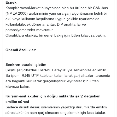
Esnek
KampKaravanMarket bünyesinde olan bu üründe bir CAN-bus
(NMEA 2000) arabiriminin yanı sıra şarj algoritmasını belirli bir
akü veya kullanım koşullarına uygun şekilde uyarlamakta
kullanılabilecek döner anahtar, DIP anahtarlar ve
potansiyometreler mevcuttur.
Olasılıklara eksiksiz bir genel bakış için lütfen kılavuza bakın.
Önemli özellikler:
Senkron paralel işletim
Çeşitli şarj cihazları CAN-bus arayüzüyle senkronize edilebilir.
Bu işlem, RJ45 UTP kablolar kullanılarak şarj cihazları arasında
ara bağlantı kurularak gerçekleştirilir. Ayrıntılar için lütfen
kılavuza bakın.
Kurşun-asit aküler için doğru miktarda şarj: değişken
emilim süresi
Sadece düşük deşarj işlemlerinin yapıldığı durumlarda emilim
süresi akünün aşırı şarj olmasını engellemek için kısa tutulur.