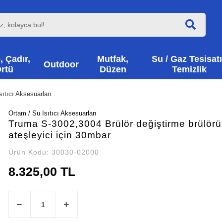
, Çadır,
Mutfak,
Su / Gaz Tesisatı
Outdoor
rtü
Düzen
Temizlik
sıtıcı Aksesuarları
Ortam / Su Isıtıcı Aksesuarları
Truma S-3002,3004 Brülör değiştirme brülörü
ateşleyici için 30mbar
Ürün Kodu:
30030-02000
8.325,00 TL