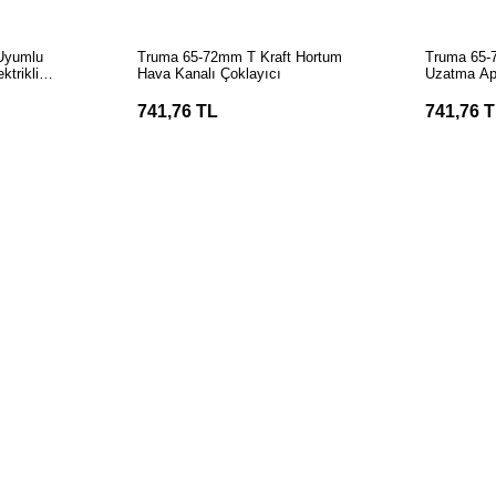
LE
SEPETE EKLE
S
Uyumlu
Truma 65-72mm T Kraft Hortum
Truma 65-
ktrikli
Hava Kanalı Çoklayıcı
Uzatma Ap
741,76 TL
741,76 