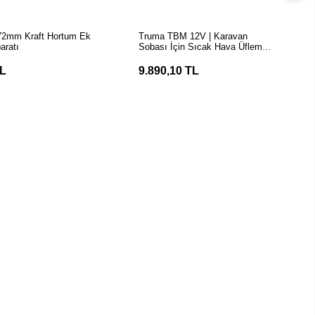
EPETE EKLE
SEPETE EKLE
72mm Kraft Hortum Ek
Truma TBM 12V | Karavan
aratı
Sobası İçin Sıcak Hava Üfleme
Fanı (Booster)
TL
9.890,10 TL