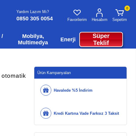
0
Yardım Lazım Mı?
0850 305 0054
Favorilerim
Hesabım
Sepetim
Süper
 /
Mobilya,
Enerji
Multimedya
Teklif
Ürün Kampanyaları
 otomatik
Havalede %5 İndirim
Kredi Kartına Vade Farksız 3 Taksit