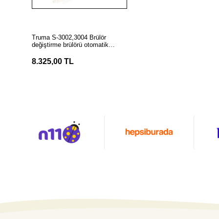
Stokta Yok
Truma S-3002,3004 Brülör
değiştirme brülörü otomatik
ateşleyici için 30mbar
8.325,00 TL