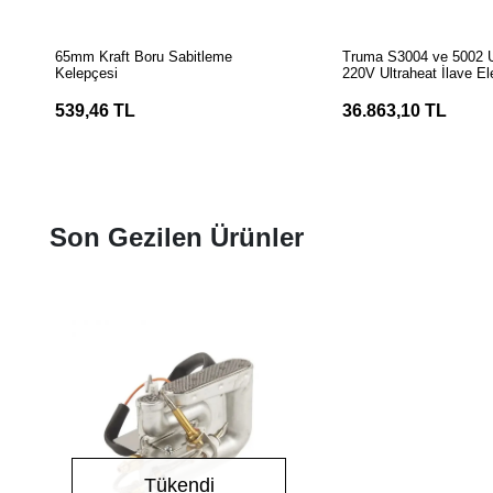
SEPETE EKLE
SEPETE EK
65mm Kraft Boru Sabitleme
Truma S3004 ve 5002 
Kelepçesi
220V Ultraheat İlave Ele
Isıtıcı
539,46 TL
36.863,10 TL
Son Gezilen Ürünler
Tükendi