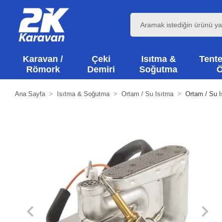
Karavan /
Çeki
Isıtma &
Tente
Römork
Demiri
Soğutma
Ö
Ana Sayfa
Isıtma & Soğutma
Ortam / Su Isıtma
Ortam / Su I