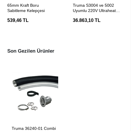
SEPETE EKLE
SEPETE EKLE
65mm Kraft Boru
Truma S3004 ve 5002
Sabitleme Kelepçesi
Uyumlu 220V Ultraheat
İlave Elektrikli Isıtıcı
539,46 TL
36.863,10 TL
Son Gezilen Ürünler
SEPETE EKLE
Truma 36240-01 Combi