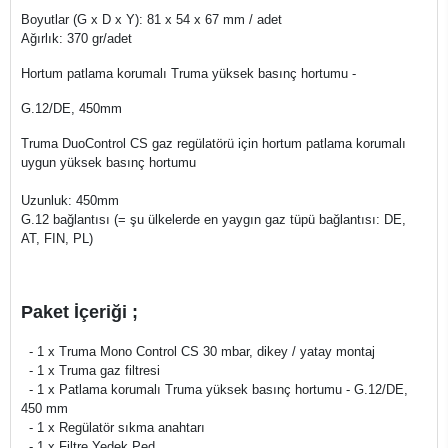
Boyutlar (G x D x Y): 81 x 54 x 67 mm / adet
Ağırlık: 370 gr/adet
Hortum patlama korumalı Truma yüksek basınç hortumu -
G.12/DE, 450mm
Truma DuoControl CS gaz regülatörü için hortum patlama korumalı
uygun yüksek basınç hortumu
Uzunluk: 450mm
G.12 bağlantısı (= şu ülkelerde en yaygın gaz tüpü bağlantısı: DE,
AT, FIN, PL)
Paket İçeriği ;
- 1 x Truma Mono Control CS 30 mbar, dikey / yatay montaj
- 1 x Truma gaz filtresi
- 1 x Patlama korumalı Truma yüksek basınç hortumu - G.12/DE,
450 mm
- 1 x Regülatör sıkma anahtarı
- 1 x Filtre Yedek Ped