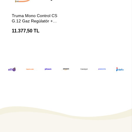
Stokta Yok
Truma Mono Control CS
G.12 Gaz Regülatör +
Fitre + Hortum LPG Gaz
11.377,50 TL
Seti