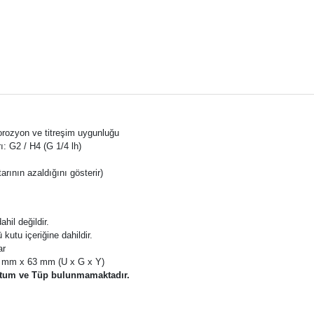
ozyon ve titreşim uygunluğu
rı: G2 / H4 (G 1/4 lh)
arının azaldığını gösterir)
hil değildir.
kutu içeriğine dahildir.
ar
5 mm x 63 mm (U x G x Y)
rtum ve Tüp bulunmamaktadır.