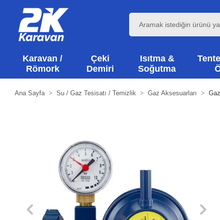
Karavan /
Çeki
Isıtma &
Tente
Römork
Demiri
Soğutma
Ö
Ana Sayfa
Su / Gaz Tesisatı / Temizlik
Gaz Aksesuarları
Gaz