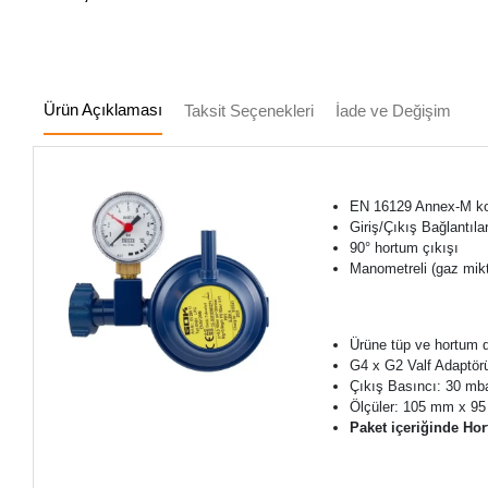
Ürün Açıklaması
Taksit Seçenekleri
İade ve Değişim
EN 16129 Annex-M kor
Giriş/Çıkış Bağlantıla
90° hortum çıkışı
Manometreli (gaz mikt
Ürüne tüp ve hortum da
G4 x G2 Valf Adaptörü 
Çıkış Basıncı: 30 mb
Ölçüler: 105 mm x 9
Paket içeriğinde Ho