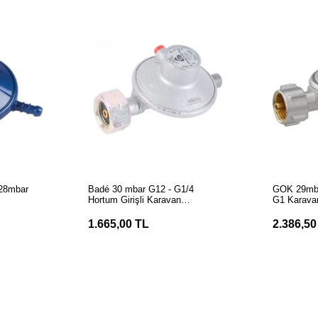
LE
SEPETE EKLE
S
 28mbar
Badé 30 mbar G12 - G1/4
GOK 29mba
Hortum Girişli Karavan
G1 Karava
Dedantörü
Dedantör
1.665,00 TL
2.386,50