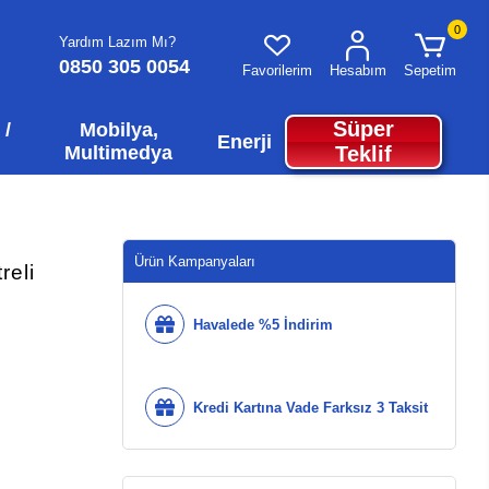
0
Yardım Lazım Mı?
0850 305 0054
Favorilerim
Hesabım
Sepetim
Süper
 /
Mobilya,
Enerji
Multimedya
Teklif
Ürün Kampanyaları
reli
Havalede %5 İndirim
Kredi Kartına Vade Farksız 3 Taksit