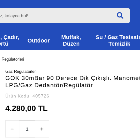
, Çadır,
Mutfak,
Su / Gaz Tesisatı
Outdoor
rtü
Düzen
Temizlik
 Regülatörleri
Gaz Regülatörleri
GOK 30mBar 90 Derece Dik Çıkışlı. Manomet
LPG/Gaz Dedantör/Regülatör
Ürün Kodu:
405726
4.280,00 TL