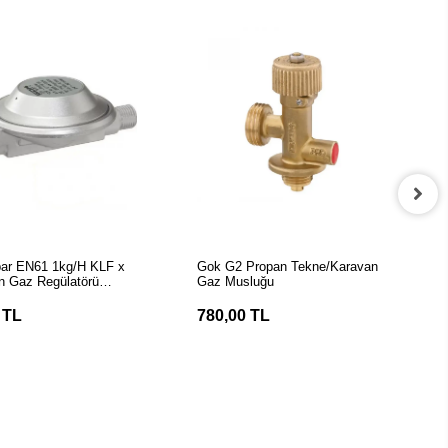
EPETE EKLE
SEPETE EKLE
r EN61 1kg/H KLF x
Gok G2 Propan Tekne/Karavan
n Gaz Regülatörü
Gaz Musluğu
 TL
780,00 TL