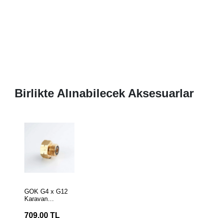
Birlikte Alınabilecek Aksesuarlar
SEPETE
EKLE
GOK G4 x G12
Karavan
Dönüştürücü
Valf Adaptörü
709,00 TL