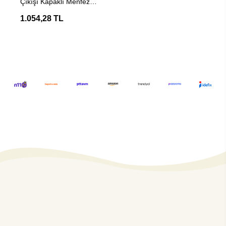
Çıkışı Kapaklı Menfez
65-72mm - Gri
1.054,28 TL