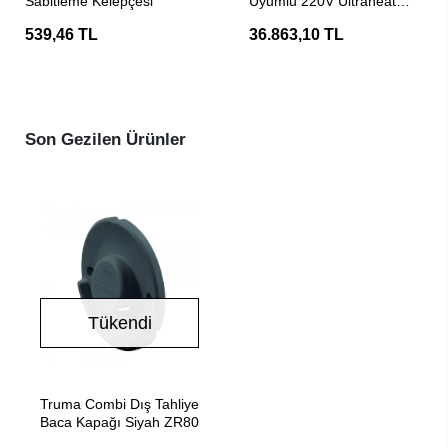
Sabitleme Kelepçesi
Uyumlu 220V Ultraheat
İlave Elektrikli Isıtıcı
539,46 TL
36.863,10 TL
Son Gezilen Ürünler
Tükendi
Stokta Yok
Truma Combi Dış Tahliye
Baca Kapağı Siyah ZR80