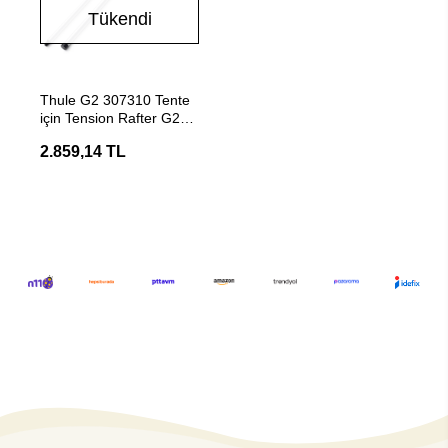
Tükendi
Stokta Yok
Thule G2 307310 Tente
için Tension Rafter G2
2.50m Gerdirme Çubuğu
2.859,14 TL