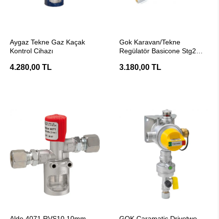
SEPETE EKLE
SEPETE EKLE
Aygaz Tekne Gaz Kaçak
Gok Karavan/Tekne
Kontrol Cihazı
Regülatör Basicone Stg2
Düz G12-G1/4 Manometreli
4.280,00 TL
3.180,00 TL
SEPETE EKLE
SEPETE EKLE
Alde 4071 RVS10 10mm
GOK Caramatic Drivetwo.