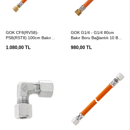
SEPETE EKLE
SEPETE EKLE
GOK CF8(RVS8)-
GOK G1/4 - G1/4 80cm
PS8(RST8) 100cm Bakır
Bakır Boru Bağlantılı 10 Bar
Boru Bağlantılı 10 Bar Tekne
Gaz Hortumu
1.080,00 TL
980,00 TL
Gaz Hortumu