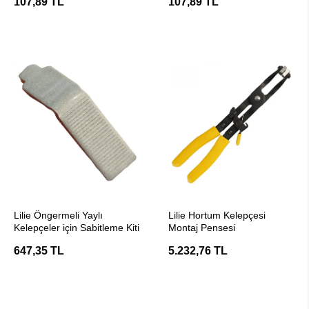
107,89 TL
107,89 TL
SEPETE EKLE
SEPETE EKLE
Lilie Öngermeli Yaylı
Lilie Hortum Kelepçesi
Kelepçeler için Sabitleme Kiti
Montaj Pensesi
647,35 TL
5.232,76 TL