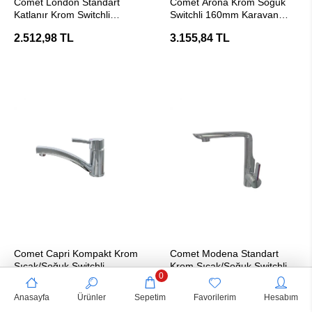
Comet London Standart
Comet Arona Krom Soğuk
Katlanır Krom Switchli
Switchli 160mm Karavan
Karavan Musluğu
Musluğu
2.512,98 TL
3.155,84 TL
SEPETE EKLE
SEPETE EKLE
Comet Capri Kompakt Krom
Comet Modena Standart
Sıcak/Soğuk Switchli
Krom Sıcak/Soğuk Switchli
0
Karavan Musluğu
Karavan Musluğu
4.266,23 TL
5.124,87 TL
Anasayfa
Ürünler
Sepetim
Favorilerim
Hesabım