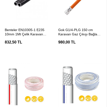
SEPETE EKLE
SEPETE EKLE
Benteler EN10305-1 E235
Gok G1/4-PLG 150 cm
10mm 1Mt Çelik Karavan
Karavan Gaz Çıkışı Bağlantı
Gaz Tesisat Borusu
Hortumu
832,50 TL
980,00 TL