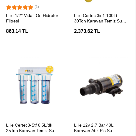
(1)
SEPETE EKLE
SEPETE EKLE
Lilie 1/2'' Vidalı Ön Hidrofor
Lilie Certec 3in1 100Lt
Filtresi
30Ton Karavan Temiz Su
Filtresi
863,14 TL
2.373,62 TL
SEPETE EKLE
SEPETE EKLE
Lilie Certec3-Stf 6,5L/dk
Lilie 12v 2.7 Bar 49L
25Ton Karavan Temiz Su
Karavan Atık Pis Su