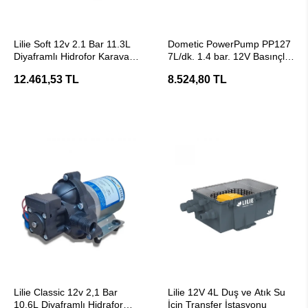
SEPETE EKLE
SEPETE EKLE
Lilie Soft 12v 2.1 Bar 11.3L
Dometic PowerPump PP127
Diyaframlı Hidrofor Karavan
7L/dk. 1.4 bar. 12V Basınçlı
Su Pompası (Kutusuz)
Su Pompası Hidrofor
12.461,53 TL
8.524,80 TL
SEPETE EKLE
SEPETE EKLE
Lilie Classic 12v 2,1 Bar
Lilie 12V 4L Duş ve Atık Su
10,6L Diyaframlı Hidrafor
İçin Transfer İstasyonu