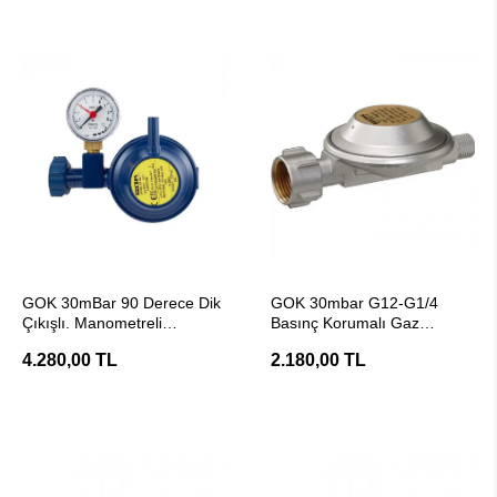
SEPETE EKLE
SEPETE EKLE
GOK 30mBar 90 Derece Dik
GOK 30mbar G12-G1/4
Çıkışlı. Manometreli
Basınç Korumalı Gaz
LPG/Gaz
Regülatörü/Dedantör
4.280,00 TL
2.180,00 TL
Dedantör/Regülatör