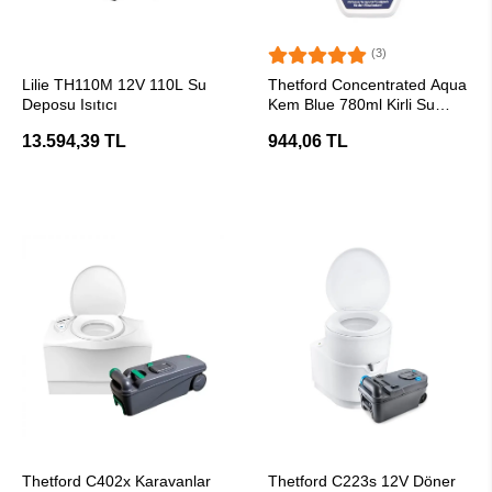
(3)
SEPETE EKLE
SEPETE EKLE
Lilie TH110M 12V 110L Su
Thetford Concentrated Aqua
Deposu Isıtıcı
Kem Blue 780ml Kirli Su
Tankı Tuvalet Kimyasalı
13.594,39 TL
944,06 TL
SEPETE EKLE
SEPETE EKLE
Thetford C402x Karavanlar
Thetford C223s 12V Döner