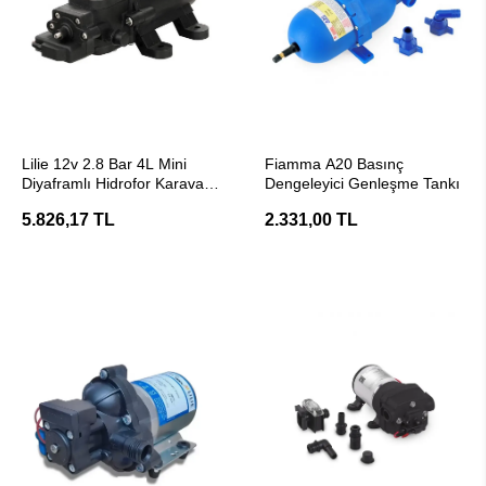
SEPETE EKLE
SEPETE EKLE
Lilie 12v 2.8 Bar 4L Mini
Fiamma A20 Basınç
Diyaframlı Hidrofor Karavan
Dengeleyici Genleşme Tankı
Atık Su Pompası
5.826,17 TL
2.331,00 TL