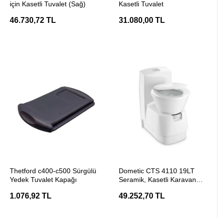
için Kasetli Tuvalet (Sağ)
Kasetli Tuvalet
46.730,72 TL
31.080,00 TL
SEPETE EKLE
SEPETE EKLE
Thetford c400-c500 Sürgülü
Dometic CTS 4110 19LT
Yedek Tuvalet Kapağı
Seramik, Kasetli Karavan
Tuvaleti
1.076,92 TL
49.252,70 TL