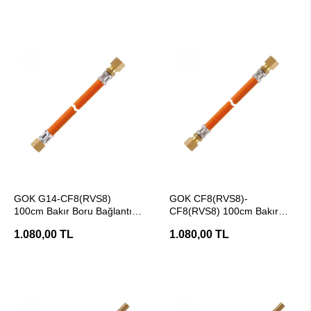
SEPETE EKLE
SEPETE EKLE
GOK G14-CF8(RVS8)
GOK CF8(RVS8)-
100cm Bakır Boru Bağlantılı
CF8(RVS8) 100cm Bakır
10 Bar Tekne Gaz Hortumu
Boru Bağlantılı 10 Bar Tekne
1.080,00 TL
1.080,00 TL
Gaz Hortumu