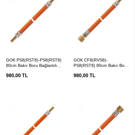
SEPETE EKLE
SEPETE EKLE
GOK PS8(RST8)-PS8(RST8)
GOK CF8(RVS8)-
80cm Bakır Boru Bağlantılı
PS8(RST8) 80cm Bakır Boru
10 Bar Tekne Gaz Hortumu
Bağlantılı 10 Bar Tekne Gaz
980,00 TL
980,00 TL
Hortumu