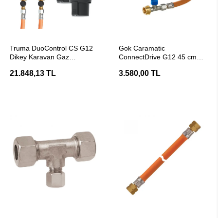
SEPETE EKLE
SEPETE EKLE
Truma DuoControl CS G12
Gok Caramatic
Dikey Karavan Gaz
ConnectDrive G12 45 cm
Regülatör Seti
Gaz Bağlantı Hortumu
21.848,13 TL
3.580,00 TL
SEPETE EKLE
SEPETE EKLE