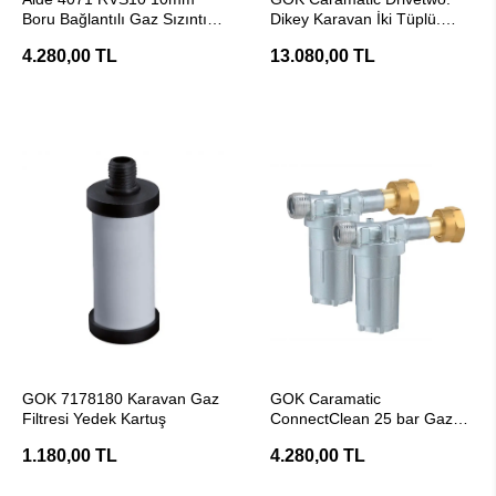
Boru Bağlantılı Gaz Sızıntı
Dikey Karavan İki Tüplü.
Test Cihazı
Çarpışma Sensörlü
4.280,00 TL
13.080,00 TL
Regülatör
SEPETE EKLE
SEPETE EKLE
GOK 7178180 Karavan Gaz
GOK Caramatic
Filtresi Yedek Kartuş
ConnectClean 25 bar Gaz
Filtresi Seti 2li
1.180,00 TL
4.280,00 TL