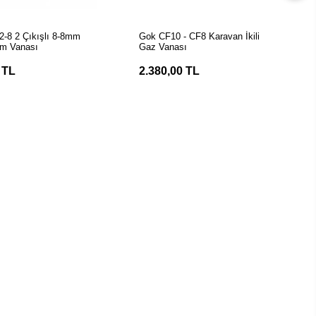
Stokta Yok
Stokta Yok
-8 2 Çıkışlı 8-8mm
Gok CF10 - CF8 Karavan İkili
ım Vanası
Gaz Vanası
 TL
2.380,00 TL