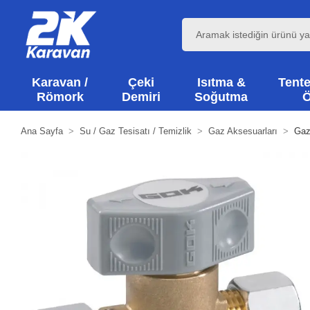
Karavan /
Çeki
Isıtma &
Tente
Römork
Demiri
Soğutma
Ö
Ana Sayfa
Su / Gaz Tesisatı / Temizlik
Gaz Aksesuarları
Gaz