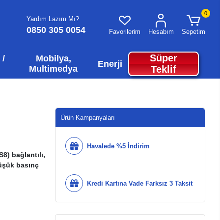
0
Yardım Lazım Mı?
0850 305 0054
Favorilerim
Hesabım
Sepetim
Süper
 /
Mobilya,
Enerji
Multimedya
Teklif
Ürün Kampanyaları
Havalede %5 İndirim
) bağlantılı,
Düşük basınç
Kredi Kartına Vade Farksız 3 Taksit