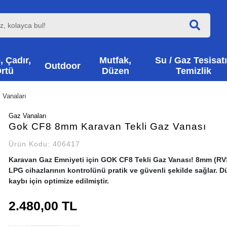
, Çadır,
Mutfak,
Su / Gaz Tesisatı
Outdoor
rtü
Düzen
Temizlik
 Vanaları
Gaz Vanaları
Gok CF8 8mm Karavan Tekli Gaz Vanası
Ürün Kodu:
406417
Karavan Gaz Emniyeti için GOK CF8 Tekli Gaz Vanası! 8mm (RVS8
LPG cihazlarının kontrolünü pratik ve güvenli şekilde sağlar. 
kaybı için optimize edilmiştir.
2.480,00 TL