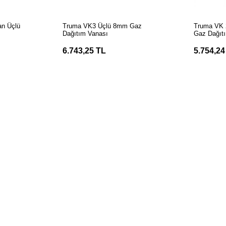
LE
Stokta Yok
an Üçlü
Truma VK3 Üçlü 8mm Gaz
Truma VK 2
Dağıtım Vanası
Gaz Dağıt
6.743,25 TL
5.754,24