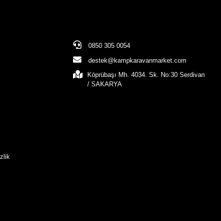
0850 305 0054
destek@kampkaravanmarket.com
Köprübaşı Mh. 4034. Sk. No:30 Serdivan
/ SAKARYA
zlik